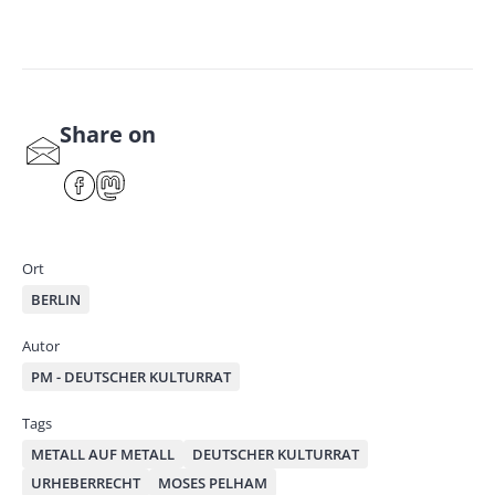
Share on
S
har
F
M
e
ace
ast
by
bo
od
mai
ok
on
Ort
l
BERLIN
Autor
PM - DEUTSCHER KULTURRAT
Tags
METALL AUF METALL
DEUTSCHER KULTURRAT
URHEBERRECHT
MOSES PELHAM