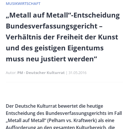
MUSIKWIRTSCHAFT
Banner
„Metall auf Metall“-Entscheidung
Full-
Bundesverfassungsgericht –
Size
Verhältnis der Freiheit der Kunst
und des geistigen Eigentums
muss neu justiert werden“
Autor
PM - Deutscher Kulturrat
Publikationsdatum
31.05.2016
Banner
Rectangle
Banner
Body
Der Deutsche Kulturrat bewertet die heutige
Left
Rectangle
Entscheidung des Bundesverfassungsgerichts im Fall
Right
„Metall auf Metall“ (Pelham vs. Kraftwerk) als eine
Aufforderung an den gesamten Kulturbereich, die