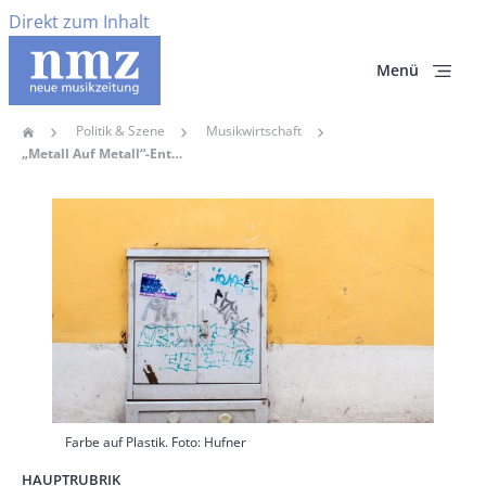
Direkt zum Inhalt
Menü
Politik & Szene
Musikwirtschaft
Home
Pfadnavigation
„Metall Auf Metall“-Entscheidung Bundesverfassungsgericht – Verhältnis Der Freiheit Der Kunst Und Des Geistigen Eigentums Muss Neu Justiert Werden“
Hauptbild
Farbe auf Plastik. Foto: Hufner
HAUPTRUBRIK