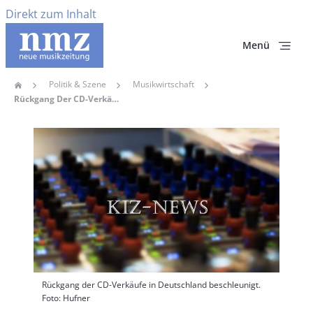
Direkt zum Inhalt
Menü
Politik & Szene
Musikwirtschaft
Home
Pfadnavigation
Rückgang Der CD-Verkäufe In Deutschland Beschleunigt
Hauptbild
Rückgang der CD-Verkäufe in Deutschland beschleunigt.
Foto: Hufner