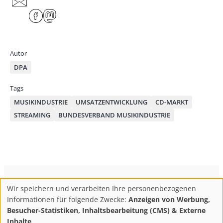
har
F
M
e
ace
ast
by
bo
od
mai
ok
on
Autor
l
DPA
Tags
MUSIKINDUSTRIE
UMSATZENTWICKLUNG
CD-MARKT
STREAMING
BUNDESVERBAND MUSIKINDUSTRIE
ConBrio Kulturmedienhaus
AGB
Datenschutz
Wir speichern und verarbeiten Ihre personenbezogenen
Use
Footer
Impressum
Info & Kontakt
Informationen für folgende Zwecke:
Anzeigen von Werbung,
of
Abo kündigen / Widerruf der Bestellung
Besucher-Statistiken, Inhaltsbearbeitung (CMS) & Externe
Inhalte
.