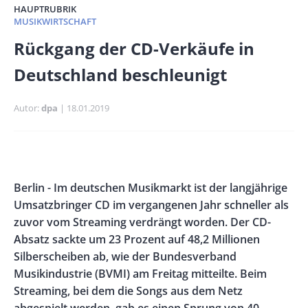
HAUPTRUBRIK
MUSIKWIRTSCHAFT
Banner
Rückgang der CD-Verkäufe in
Full-
Deutschland beschleunigt
Size
Autor
dpa
Publikationsdatum
18.01.2019
Banner
Rectangle
Banner
Body
Berlin - Im deutschen Musikmarkt ist der langjährige
Left
Rectangle
Umsatzbringer CD im vergangenen Jahr schneller als
Right
zuvor vom Streaming verdrängt worden. Der CD-
Absatz sackte um 23 Prozent auf 48,2 Millionen
Silberscheiben ab, wie der Bundesverband
Musikindustrie (BVMI) am Freitag mitteilte. Beim
Streaming, bei dem die Songs aus dem Netz