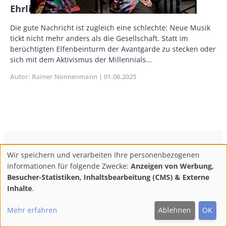
Ehrlich am Ende
Vorspann
Die gute Nachricht ist zugleich eine schlechte: Neue Musik
/
tickt nicht mehr anders als die Gesellschaft. Statt im
Teaser
berüchtigten Elfenbeinturm der Avantgarde zu stecken oder
sich mit dem Aktivismus der Millennials...
Autor
Rainer Nonnenmann
Publikationsdatum
01.06.2025
ConBrio Kulturmedienhaus
AGB
Datenschutz
Wir speichern und verarbeiten Ihre personenbezogenen
Use
Footer
Impressum
Info & Kontakt
Informationen für folgende Zwecke:
Anzeigen von Werbung,
of
Abo kündigen / Widerruf der Bestellung
Besucher-Statistiken, Inhaltsbearbeitung (CMS) & Externe
personal
Inhalte
.
F
M
Y
data
Follow
Mehr erfahren
Ablehnen
OK
and
ac
ast
ou
us