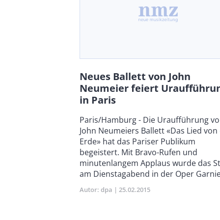
Neues Ballett von John
Neumeier feiert Uraufführu
in Paris
Body
Paris/Hamburg - Die Uraufführung v
John Neumeiers Ballett «Das Lied von
Erde» hat das Pariser Publikum
begeistert. Mit Bravo-Rufen und
minutenlangem Applaus wurde das S
am Dienstagabend in der Oper Garnier
Autor
dpa
Publikationsdatum
25.02.2015