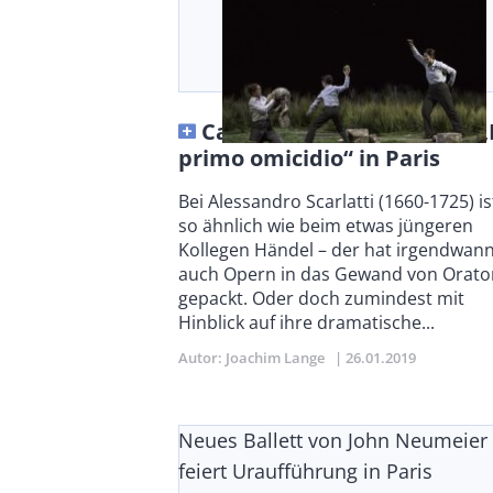
Castellucci mit Scarlattis „I
primo omicidio“ in Paris
Body
Bei Alessandro Scarlatti (1660-1725) is
so ähnlich wie beim etwas jüngeren
Kollegen Händel – der hat irgendwan
auch Opern in das Gewand von Orato
gepackt. Oder doch zumindest mit
Hinblick auf ihre dramatische...
Autor
Joachim Lange
Publikationsdatum
26.01.2019
Neues Ballett von John Neumeier
feiert Uraufführung in Paris