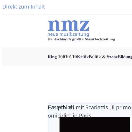
Direkt zum Inhalt
Deutschlands größte Musikfachzeitung
Ring 10010110
Kritik
Politik & Szene
Bildun
Main
navigation
Castellucci mit Scarlattis „Il primo
Hauptbild
omicidio“ in Paris