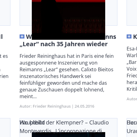
l
Wahnsinn – Aribert Reimanns
K
„Lear“ nach 35 Jahren wieder
Bod
Esa-
Warl
t es
Body
Frieder Reininghaus hat in Paris eine fein
„Bar
ausgesponnene Inszenierung von
Voix
n
Reimanns „Lear“ gesehen. Calixto Bieitos
Frie
rien
inszenatorisches Handwerk sei
hera
feinfühliger geworden und mache das
Kriti
genaue Zuschauen doppelt lohnend,
meint...
Auto
Autor
Frieder Reininghaus
Publikationsdatum
24.05.2016
Wo bleibt der Klempner? – Claudio
Hauptbild
Der 
Hau
Monteverdis „L’incoronazione di
Ura