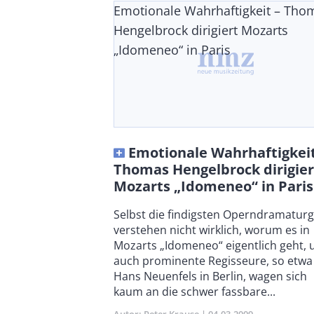
Emotionale Wahrhaftigkeit – Tho
Hengelbrock dirigiert Mozarts
„Idomeneo“ in Paris
Emotionale Wahrhaftigkeit
Thomas Hengelbrock dirigier
Mozarts „Idomeneo“ in Paris
Body
Selbst die findigsten Operndramatur
verstehen nicht wirklich, worum es in
Mozarts „Idomeneo“ eigentlich geht, 
auch prominente Regisseure, so etwa
Hans Neuenfels in Berlin, wagen sich
kaum an die schwer fassbare...
Autor
Peter Krause
Publikationsdatum
04.03.2009