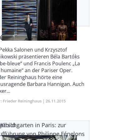
ühl und bestechend
y
Pekka Salonen und Krzysztof
ikowski präsentieren Béla Bartóks
be-bleue“ und Francis Poulenc „La
 humaine“ an der Pariser Oper.
der Reininghaus hörte eine
usragende Barbara Hannigan. Auch
ker...
r
Frieder Reininghaus
Publikationsdatum
26.11.2015
Kirschgarten in Paris: zur
ptbild
ufführung von Philippe Fénelons