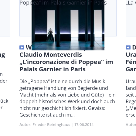
Poppea“ im Palais Garnier in Paris
„La 
Wo bleibt der Klempner? –
D
ng
Claudio Monteverdis
Ura
„L’incoronazione di Poppea“ im
Fén
Palais Garnier in Paris
Gar
on
 der
Body
Die „Poppea“ ist eine durch die Musik
Bod
Urau
getragene Handlung von Begierde und
fand
Macht (mehr als von Liebe und Güte) – ein
seit
tück
doppelt historisches Werk und doch auch
Rege
...
nicht nur geschichtlich fixiert. Gewiss:
(„Me
Geschichte ist auch im...
ersc
Autor
Frieder Reininghaus
Publikationsdatum
17.06.2014
Auto