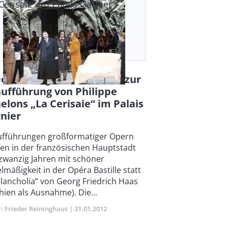
Cerisaie“ im Palais Garnier
er Kirschgarten in Paris: zur
ufführung von Philippe
elons „La Cerisaie“ im Palais
nier
y
fführungen großformatiger Opern
en in der französischen Hauptstadt
 zwanzig Jahren mit schöner
lmäßigkeit in der Opéra Bastille statt
lancholia“ von Georg Friedrich Haas
hien als Ausnahme). Die...
r
Frieder Reininghaus
Publikationsdatum
31.01.2012