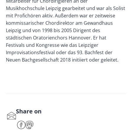
Mitarbeiter für Chordirigieren an der
Musikhochschule Leipzig gearbeitet und war als Solist
mit Profichören aktiv. Außerdem war er zeitweise
kommissarischer Chordirektor am Gewandhaus
Leipzig und von 1998 bis 2005 Dirigent des
städtischen Oratorienchors Hannover. Er hat
Festivals und Kongresse wie das Leipziger
Improvisationsfestival oder das 93. Bachfest der
Neuen Bachgesellschaft 2018 initiiert oder geleitet.
Share on
S
har
F
M
e
ace
ast