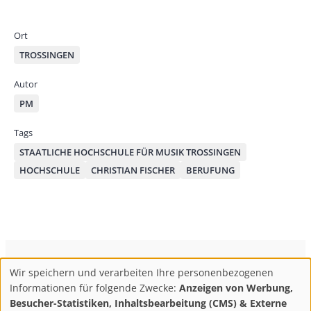
by
bo
od
mai
ok
on
Ort
l
TROSSINGEN
Autor
PM
Tags
STAATLICHE HOCHSCHULE FÜR MUSIK TROSSINGEN
HOCHSCHULE
CHRISTIAN FISCHER
BERUFUNG
ConBrio Kulturmedienhaus
AGB
Datenschutz
Wir speichern und verarbeiten Ihre personenbezogenen
Use
Footer
Impressum
Info & Kontakt
Informationen für folgende Zwecke:
Anzeigen von Werbung,
of
Abo kündigen / Widerruf der Bestellung
Besucher-Statistiken, Inhaltsbearbeitung (CMS) & Externe