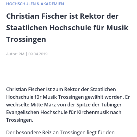
HOCHSCHULEN & AKADEMIEN
Banner
Christian Fischer ist Rektor der
Full-
Staatlichen Hochschule für Musik
Size
Trossingen
Autor
PM
Publikationsdatum
09.04.2019
Banner
Rectangle
Banner
Body
Christian Fischer ist zum Rektor der Staatlichen
Left
Rectangle
Hochschule für Musik Trossingen gewählt worden. Er
Right
wechselte Mitte März von der Spitze der Tübinger
Evangelischen Hochschule für Kirchenmusik nach
Trossingen.
Der besondere Reiz an Trossingen liegt für den