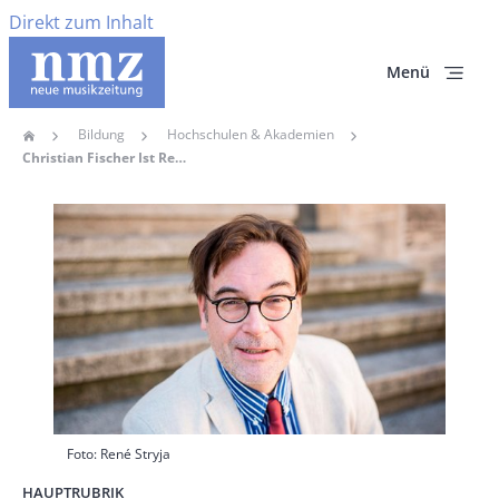
Direkt zum Inhalt
Menü
Bildung
Hochschulen & Akademien
Home
Pfadnavigation
Christian Fischer Ist Rektor Der Staatlichen Hochschule Für Musik Trossingen
Hauptbild
Foto: René Stryja
HAUPTRUBRIK