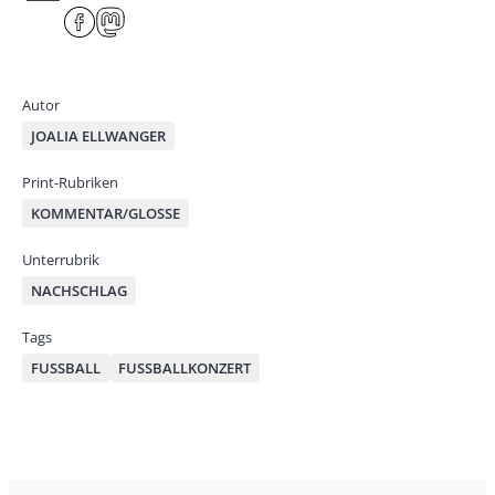
har
F
M
e
ace
ast
by
bo
od
mai
ok
on
Autor
l
JOALIA ELLWANGER
Print-Rubriken
KOMMENTAR/GLOSSE
Unterrubrik
NACHSCHLAG
Tags
FUSSBALL
FUSSBALLKONZERT