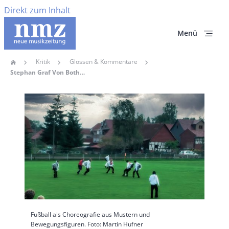
Direkt zum Inhalt
Menü
Kritik
Glossen & Kommentare
Home
Pfadnavigation
Stephan Graf Von Bothmers Fußballkonzerte
Hauptbild
Fußball als Choreografie aus Mustern und
Bewegungsfiguren. Foto: Martin Hufner