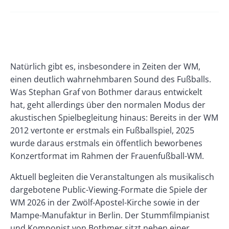
Banner
Rectangle
Banner
Left
Rectangle
Paragraphs
Text
Natürlich gibt es, insbesondere in Zeiten der WM,
Right
einen deutlich wahrnehmbaren Sound des Fußballs.
Was Stephan Graf von Bothmer daraus entwickelt
hat, geht allerdings über den normalen Modus der
akustischen Spielbegleitung hinaus: Bereits in der WM
2012 vertonte er erstmals ein Fußballspiel, 2025
wurde daraus erstmals ein öffentlich beworbenes
Konzertformat im Rahmen der Frauenfußball-WM.
Aktuell begleiten die Veranstaltungen als musikalisch
dargebotene Public-Viewing-Formate die Spiele der
WM 2026 in der Zwölf-Apostel-Kirche sowie in der
Mampe-Manufaktur in Berlin. Der Stummfilmpianist
und Komponist von Bothmer sitzt neben einer