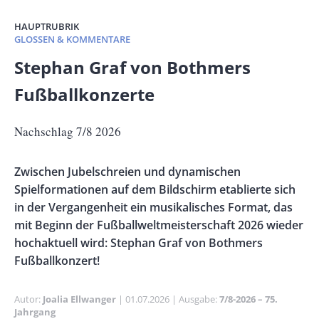
HAUPTRUBRIK
GLOSSEN & KOMMENTARE
Banner
Stephan Graf von Bothmers
Full-
Fußballkonzerte
Size
Untertitel
Nachschlag 7/8 2026
Vorspann
Zwischen Jubelschreien und dynamischen
/
Spielformationen auf dem Bildschirm etablierte sich
Teaser
in der Vergangenheit ein musikalisches Format, das
mit Beginn der Fußballweltmeisterschaft 2026 wieder
hochaktuell wird: Stephan Graf von Bothmers
Fußballkonzert!
Autor
Joalia Ellwanger
Publikationsdatum
01.07.2026
Ausgabe
7/8-2026 – 75.
Jahrgang