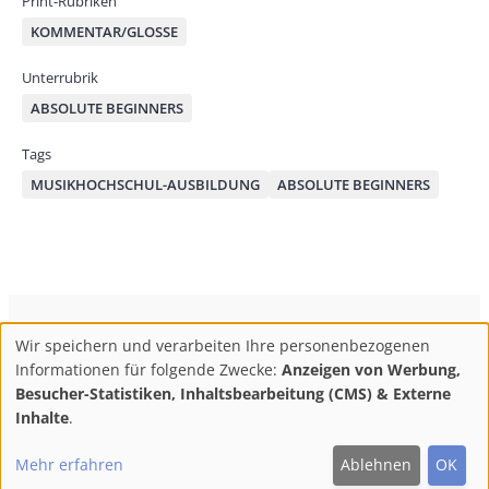
Print-Rubriken
KOMMENTAR/GLOSSE
Unterrubrik
ABSOLUTE BEGINNERS
Tags
MUSIKHOCHSCHUL-AUSBILDUNG
ABSOLUTE BEGINNERS
ConBrio Kulturmedienhaus
AGB
Datenschutz
Wir speichern und verarbeiten Ihre personenbezogenen
Use
Footer
Impressum
Info & Kontakt
Informationen für folgende Zwecke:
Anzeigen von Werbung,
of
Abo kündigen / Widerruf der Bestellung
Besucher-Statistiken, Inhaltsbearbeitung (CMS) & Externe
personal
Inhalte
.
F
M
Y
data
Follow
Mehr erfahren
Ablehnen
OK
and
ac
ast
ou