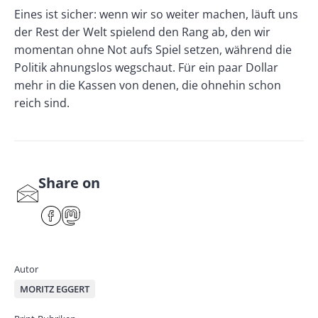
Eines ist sicher: wenn wir so weiter machen, läuft uns
der Rest der Welt spielend den Rang ab, den wir
momentan ohne Not aufs Spiel setzen, während die
Politik ahnungslos wegschaut. Für ein paar Dollar
mehr in die Kassen von denen, die ohnehin schon
reich sind.
Share on
S
har
F
M
e
ace
ast
by
bo
od
mai
ok
on
Autor
l
MORITZ EGGERT