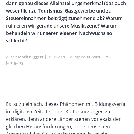
dann genau dieses Alleinstellungsmerkmal (das auch
wesentlich zu Tourismus, Gastgewerbe und zu
Steuereinnahmen beiträgt) zunehmend ab? Warum
ruinieren wir gerade unsere Musikszene? Warum
behandeln wir unseren eigenen Nachwuchs so
schlecht?
Autor
Moritz Eggert
Publikationsdatum
01.06.2026
Ausgabe
06/2026 – 75.
Jahrgang
Banner
Rectangle
Banner
Left
Rectangle
Paragraphs
Text
Es ist zu einfach, dieses Phänomen mit Bildungsverfall
Right
im digitalen Zeitalter oder Kulturkürzungen zu
erklären, denn andere Länder stehen vor exakt den
gleichen Herausforderungen, ohne denselben