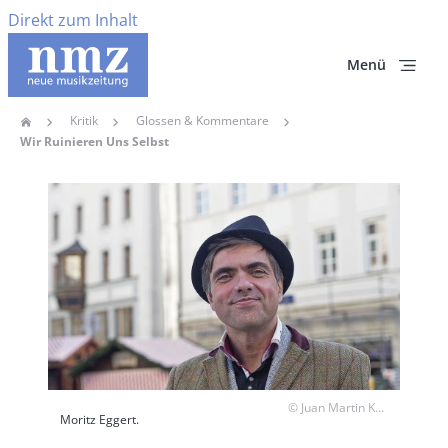
Direkt zum Inhalt
Menü
Kritik
Glossen & Kommentare
Home
Pfadnavigation
Wir Ruinieren Uns Selbst
Hauptbild
Copyright
© Juan Martin Koch
Moritz Eggert.