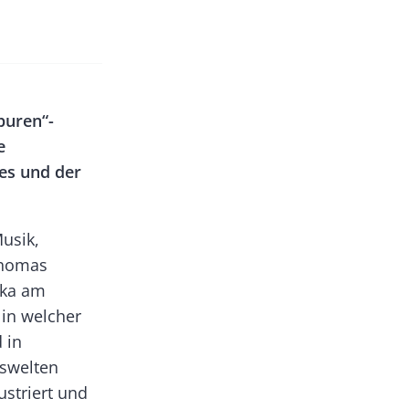
puren“-
e
es und der
usik,
Thomas
oka am
 in welcher
 in
lswelten
striert und