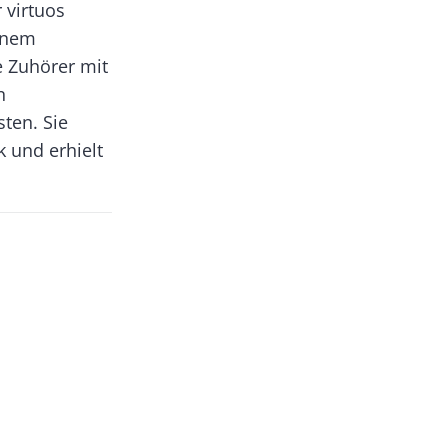
 virtuos
inem
e Zuhörer mit
n
ten. Sie
 und erhielt