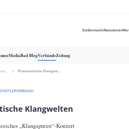
Stellenmarkt
Newsletter
Wer
Meta
menu
g
nmzMedia
Bad Blog
Verbände
Zeitung
Deutscher Tonkünstlerverband
Phantastische Klangwelten
KÜNSTLERVERBAND
tische Klangwelten
reiches „Klangspuren“-Konzert