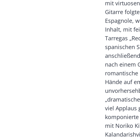
mit virtuosen
Gitarre folgt
Espagnole, wo
Inhalt, mit f
Tarregas „Rec
spanischen S
anschließend
nach einem G
romantische 
Hände auf em
unvorhersehb
„dramatische
viel Applaus 
komponierte 
mit Noriko K
Kalandarishv