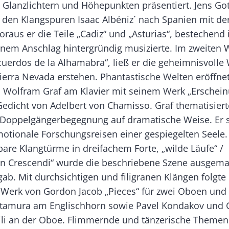
 Glanzlichtern und Höhepunkten präsentiert. Jens Got
e den Klangspuren Isaac Albéniz´ nach Spanien mit der
raus er die Teile „Cadiz“ und „Asturias“, bestechend
einem Anschlag hintergründig musizierte. Im zweiten 
uerdos de la Alhamabra“, ließ er die geheimnisvolle 
ierra Nevada erstehen. Phantastische Welten eröffne
 Wolfram Graf am Klavier mit seinem Werk „Erschein
edicht von Adelbert von Chamisso. Graf thematisiert
Doppelgängerbegegnung auf dramatische Weise. Er s
otionale Forschungsreisen einer gespiegelten Seele.
are Klangtürme in dreifachem Forte, „wilde Läufe“ /
n Crescendi“ wurde die beschriebene Szene ausgemal
gab. Mit durchsichtigen und filigranen Klängen folgte
Werk von Gordon Jacob „Pieces“ für zwei Oboen und
itamura am Englischhorn sowie Pavel Kondakov und G
ili an der Oboe. Flimmernde und tänzerische Themen