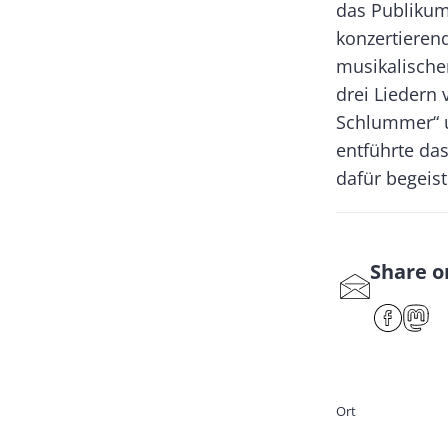
das Publikum
konzertieren
musikalischen
drei Liedern 
Schlummer“ u
entführte da
dafür begeis
Share o
S
har
F
e
ac
ast
by
eb
od
ma
oo
on
Ort
il
k