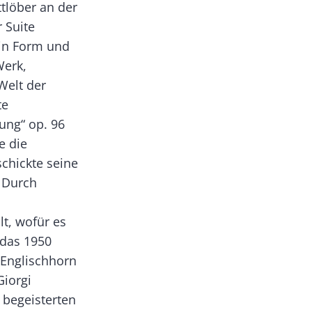
tlöber an der
 Suite
 in Form und
Werk,
Welt der
te
ung“ op. 96
e die
chickte seine
 Durch
t, wofür es
 das 1950
 Englischhorn
iorgi
 begeisterten