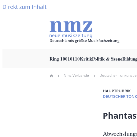
Direkt zum Inhalt
Deutschlands größte Musikfachzeitung
Ring 10010110
Kritik
Politik & Szene
Bildun
Main
Nmz Verbände
Home
navigation
Pfadnavigation
HAUPTRUBRIK
DEUTSCHER TON
Banner
Phantas
Full-
Size
Untertitel
Abwechslungs