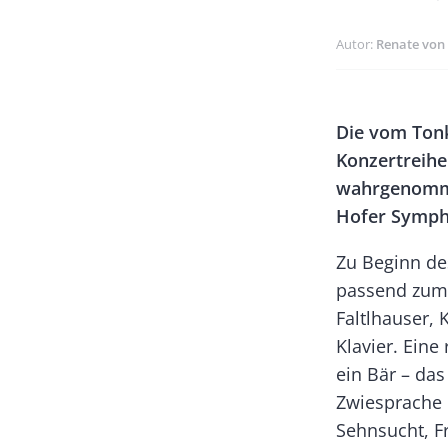
Autor
Renate von
Banner
Body
Die vom Tonk
Rectangle
Konzertreih
Left
wahrgenomme
Hofer Sympho
Zu Beginn de
passend zum 
Faltlhauser, 
Klavier. Ein
ein Bär – das
Zwiesprache m
Sehnsucht, F