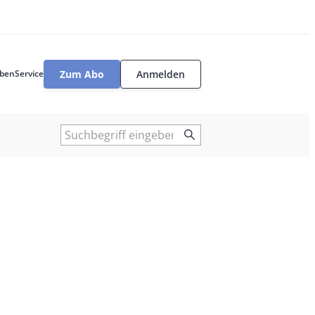
Zum Abo
Anmelden
ben
Service
User
tools
Suche