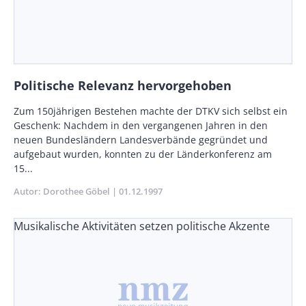
Politische Relevanz hervorgehoben
Body
Zum 150jährigen Bestehen machte der DTKV sich selbst ein
Geschenk: Nachdem in den vergangenen Jahren in den
neuen Bundesländern Landesverbände gegründet und
aufgebaut wurden, konnten zu der Länderkonferenz am
15...
Autor
Dorothee Göbel
Publikationsdatum
01.12.1997
Musikalische Aktivitäten setzen politische Akzente