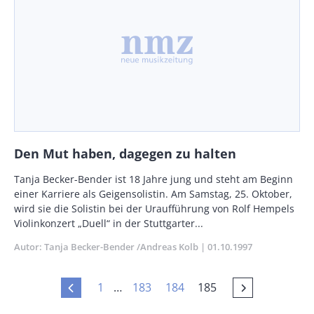
Den Mut haben, dagegen zu halten
Body
Tanja Becker-Bender ist 18 Jahre jung und steht am Beginn
einer Karriere als Geigensolistin. Am Samstag, 25. Oktober,
wird sie die Solistin bei der Uraufführung von Rolf Hempels
Violinkonzert „Duell“ in der Stuttgarter...
Autor
Tanja Becker-Bender /Andreas Kolb
Publikationsdatum
01.10.1997
Erste
Seite
Seite
Current
1
…
183
184
185
Vorherige
Vorherige
Seitennummerierung
Seite
page
Seite
Seite