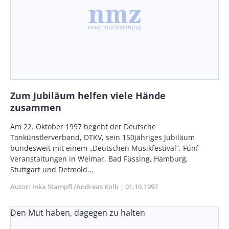
Zum Jubiläum helfen viele Hände
zusammen
Body
Am 22. Oktober 1997 begeht der Deutsche
Tonkünstlerverband, DTKV, sein 150jähriges Jubiläum
bundesweit mit einem „Deutschen Musikfestival“. Fünf
Veranstaltungen in Weimar, Bad Füssing, Hamburg,
Stuttgart und Detmold...
Autor
Inka Stampfl /Andreas Kolb
Publikationsdatum
01.10.1997
Den Mut haben, dagegen zu halten