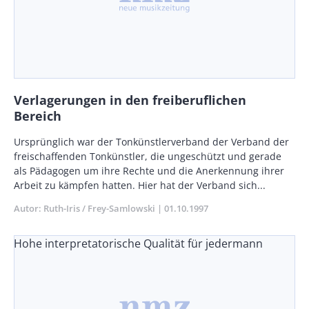
Verlagerungen in den freiberuflichen
Bereich
Body
Ursprünglich war der Tonkünstlerverband der Verband der
freischaffenden Tonkünstler, die ungeschützt und gerade
als Pädagogen um ihre Rechte und die Anerkennung ihrer
Arbeit zu kämpfen hatten. Hier hat der Verband sich...
Autor
Ruth-Iris / Frey-Samlowski
Publikationsdatum
01.10.1997
Hohe interpretatorische Qualität für jedermann