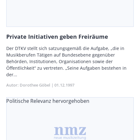
Private Initiativen geben Freiräume
Body
Der DTKV stellt sich satzungsgemäß die Aufgabe, „die in
Musikberufen Tätigen auf Bundesebene gegenüber
Behörden, Institutionen, Organisationen sowie der
Öffentlichkeit“ zu vertreten. „Seine Aufgaben bestehen in
der...
Autor
Dorothee Göbel
Publikationsdatum
01.12.1997
Politische Relevanz hervorgehoben