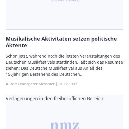
Musikalische Aktivitäten setzen politische
Akzente
Body
Schon jetzt, während noch die letzten Veranstaltungen des
Deutschen Musikfestivals stattfinden, läßt sich das Resümee
ziehen: Das Deutsche Musikfestival aus Anlaß des
150jährigen Bestehens des Deutschen...
Autor
Franzpeter Messmer
Publikationsdatum
01.12.1997
Verlagerungen in den freiberuflichen Bereich