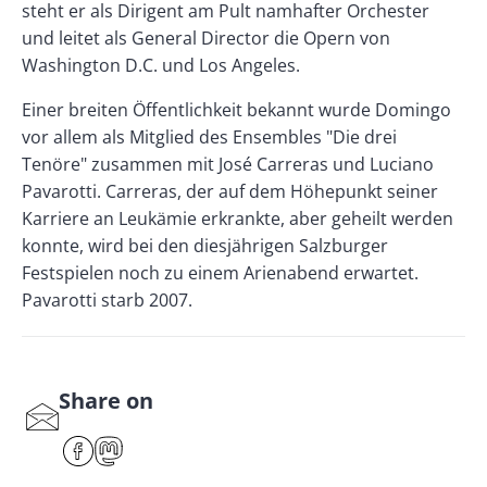
steht er als Dirigent am Pult namhafter Orchester
und leitet als General Director die Opern von
Washington D.C. und Los Angeles.
Einer breiten Öffentlichkeit bekannt wurde Domingo
vor allem als Mitglied des Ensembles "Die drei
Tenöre" zusammen mit José Carreras und Luciano
Pavarotti. Carreras, der auf dem Höhepunkt seiner
Karriere an Leukämie erkrankte, aber geheilt werden
konnte, wird bei den diesjährigen Salzburger
Festspielen noch zu einem Arienabend erwartet.
Pavarotti starb 2007.
Share on
S
har
F
M
e
ace
ast