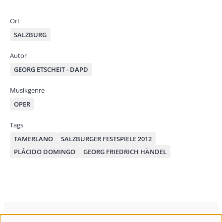
by
bo
od
mai
ok
on
Ort
l
SALZBURG
Autor
GEORG ETSCHEIT - DAPD
Musikgenre
OPER
Tags
TAMERLANO
SALZBURGER FESTSPIELE 2012
PLÁCIDO DOMINGO
GEORG FRIEDRICH HÄNDEL