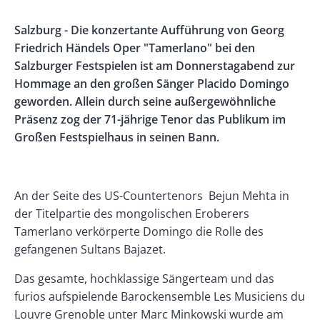
Rectangle
Banner
Body
Salzburg - Die konzertante Aufführung von Georg
Left
Rectangle
Friedrich Händels Oper "Tamerlano" bei den
Right
Salzburger Festspielen ist am Donnerstagabend zur
Hommage an den großen Sänger Placido Domingo
geworden. Allein durch seine außergewöhnliche
Präsenz zog der 71-jährige Tenor das Publikum im
Großen Festspielhaus in seinen Bann.
An der Seite des US-Countertenors Bejun Mehta in
der Titelpartie des mongolischen Eroberers
Tamerlano verkörperte Domingo die Rolle des
gefangenen Sultans Bajazet.
Das gesamte, hochklassige Sängerteam und das
furios aufspielende Barockensemble Les Musiciens du
Louvre Grenoble unter Marc Minkowski wurde am