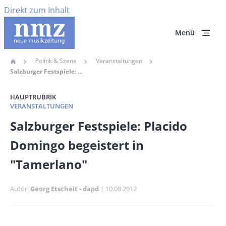
Direkt zum Inhalt
Menü
Politik & Szene
Veranstaltungen
Home
Pfadnavigation
Salzburger Festspiele: Placido Domingo Begeistert In "Tamerlano"
HAUPTRUBRIK
VERANSTALTUNGEN
Banner
Salzburger Festspiele: Placido
Full-
Domingo begeistert in
Size
"Tamerlano"
Autor
Georg Etscheit - dapd
Publikationsdatum
10.08.2012
Banner