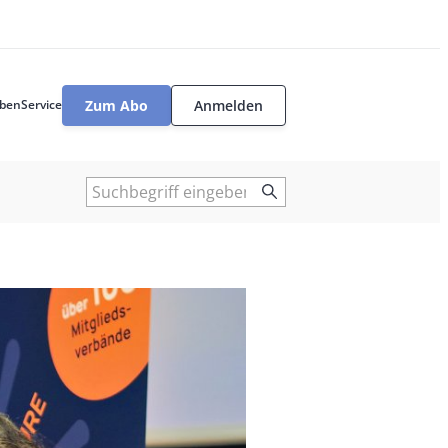
Zum Abo
Anmelden
ben
Service
User
tools
Suche