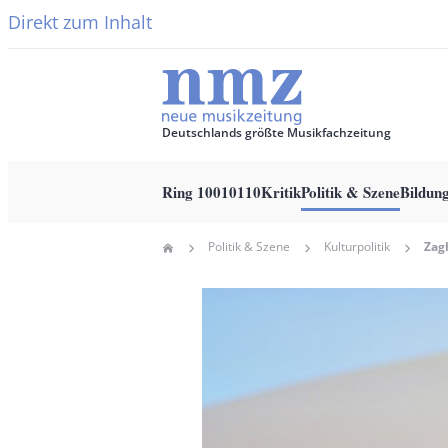
Direkt zum Inhalt
Deutschlands größte Musikfachzeitung
Ring 10010110
Kritik
Politik & Szene
Bildun
Main
Politik & Szene
Kulturpolitik
Home
navigation
Pfadnavigation
Hauptbild