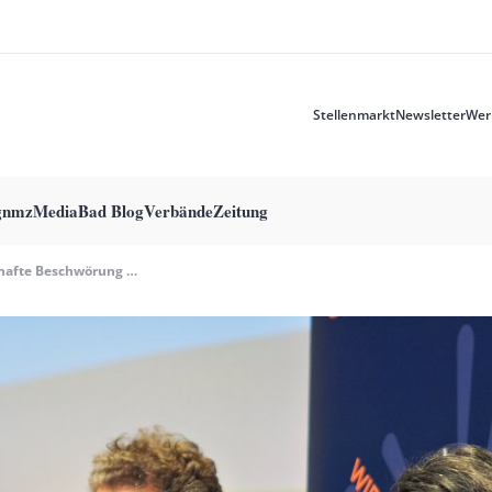
Stellenmarkt
Newsletter
Wer
Meta
menu
g
nmzMedia
Bad Blog
Verbände
Zeitung
Zaghafte Beschwörung Des „Musical Turn“ Beim DMR-Kongress Zur Musikalischen Bildung