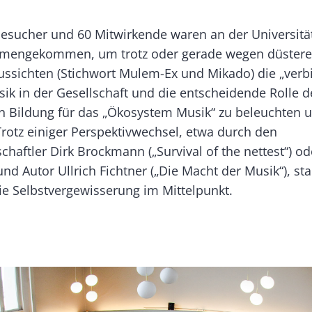
Banner
Rectangle
esucher und 60 Mitwirkende waren an der Universitä
Right
mmengekommen, um trotz oder gerade wegen düstere
sichten (Stichwort Mulem-Ex und Mikado) die „ver
sik in der Gesellschaft und die entscheidende Rolle d
n Bildung für das „Ökosystem Musik“ zu beleuchten 
Trotz einiger Perspektivwechsel, etwa durch den
haftler Dirk Brockmann („Survival of the nettest“) o
und Autor Ullrich Fichtner („Die Macht der Musik“), st
die Selbstvergewisserung im Mittelpunkt.