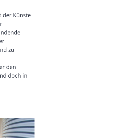
t der Künste
r
bindende
er
und zu
der den
and doch in