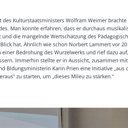
 des Kulturstaatsministers Wolfram Weimer brachte
es. Man konnte erfahren, dass er durchaus musikali
 ist und die mangelnde Wertschätzung des Pädagogisc
m Blick hat. Ähnlich wie schon Norbert Lammert vor 20
n einer Bedrohung des Wurzelwerks und rief dazu auf
ssern. Immerhin stellte er in Aussicht, zusammen mi
d Bldungsministerin Karin Prien eine Initiative „aus
raus“ zu starten, um „dieses Mileu zu stärken.“