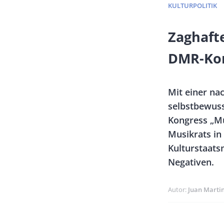
KULTURPOLITIK
Banner
Zaghaft
Full-
DMR-Kon
Size
Vorspann
Mit einer na
/
selbstbewuss
Teaser
Kongress „Mu
Musikrats in
Kulturstaats
Negativen.
Autor
Juan Marti