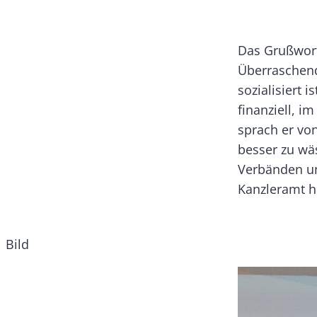
Text
Das Grußwort
Überraschend
sozialisiert
finanziell, i
sprach er vo
besser zu wä
Verbänden un
Kanzleramt he
Bild