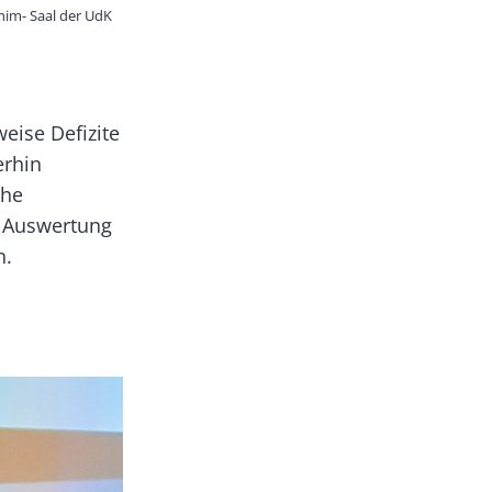
him- Saal der UdK
eise Defizite
erhin
che
e Auswertung
n.