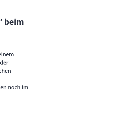
“ beim
 einem
 der
chen
ven noch im