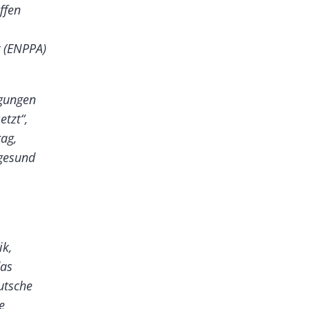
ffen
(ENPPA)
egungen
tzt“,
ag,
 gesund
k,
das
utsche
e