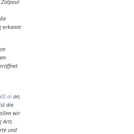
f Zalpour
die
g erkannt
von
ren
eröffnet
ME.ai
an,
st die
ollen wir
 Arts
rte und