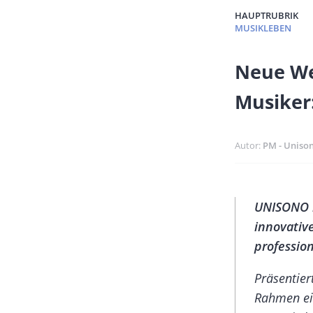
HAUPTRUBRIK
MUSIKLEBEN
Banner
Neue We
Full-
Musiker
Size
Autor
PM - Uniso
Banner
Body
UNISONO k
Rectangle
innovativ
Left
profession
Präsentier
Rahmen ein