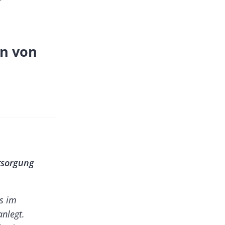
on von
rsorgung
as im
nlegt.