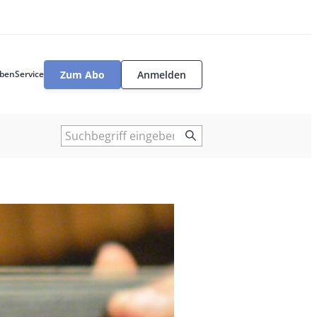
Zum Abo
Anmelden
ben
Service
User
tools
Suche