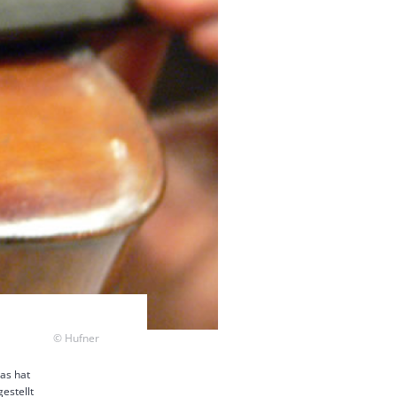
Copyright
© Hufner
as hat
estellt