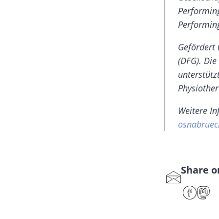
Performing
Performing
Gefördert 
(DFG). Die
unterstüt
Physiother
Weitere In
osnabrueck
Share o
S
har
F
e
ac
ast
by