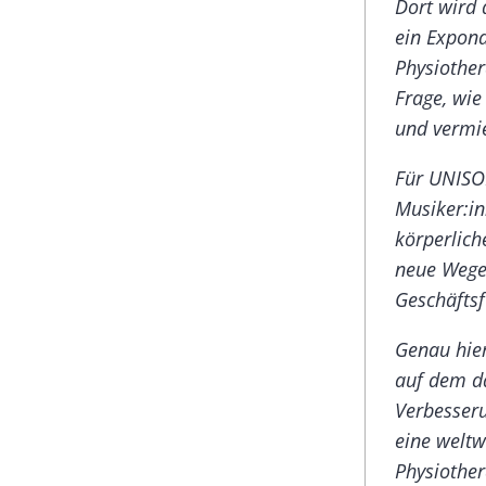
Dort wird 
ein Expon
Physiother
Frage, wie
und vermie
Für UNISON
Musiker:in
körperlich
neue Wege
Geschäftsf
Genau hier
auf dem da
Verbesseru
eine weltw
Physiothe