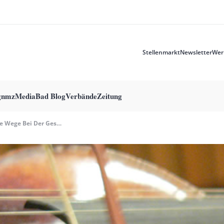
Stellenmarkt
Newsletter
Wer
Meta
menu
g
nmzMedia
Bad Blog
Verbände
Zeitung
Neue Wege Bei Der Gesundheitsprävention Von Musiker:innen