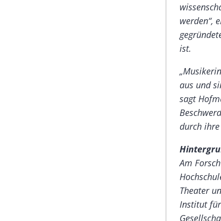
wissenscha
werden“, e
gegründe
ist.
„Musikerin
aus und si
sagt Hofma
Beschwerde
durch ihre
Hintergr
Am Forsch
Hochschul
Theater un
Institut f
Gesellscha