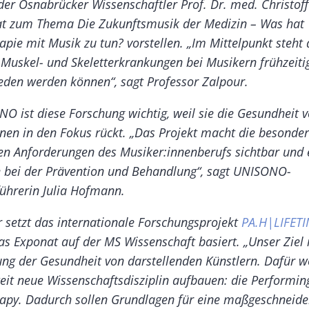
der Osnabrücker Wissenschaftler Prof. Dr. med. Christof
at zum Thema
Die Zukunftsmusik der Medizin – Was hat
apie mit Musik zu tun?
vorstellen. „Im Mittelpunkt steht 
 Muskel- und Skeletterkrankungen bei Musikern frühzeiti
den werden können“, sagt Professor Zalpour.
O ist diese Forschung wichtig, weil sie die Gesundheit 
nen in den Fokus rückt. „Das Projekt macht die besonde
en Anforderungen des Musiker:innenberufs sichtbar und 
 bei der Prävention und Behandlung“, sagt UNISONO-
ührerin Julia Hofmann.
 setzt das internationale Forschungsprojekt
PA.H|LIFETI
s Exponat auf der MS Wissenschaft basiert. „Unser Ziel i
ng der Gesundheit von darstellenden Künstlern. Dafür w
eit neue Wissenschaftsdisziplin aufbauen: die
Performing
rapy
. Dadurch sollen Grundlagen für eine maßgeschneide