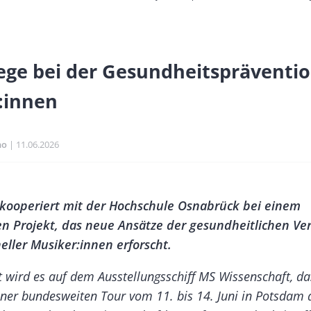
ge bei der Gesundheitspräventi
:innen
no
Publikationsdatum
11.06.2026
Banner
ooperiert mit der Hochschule Osnabrück bei einem
Rectangle
en Projekt, das neue Ansätze der gesundheitlichen Ve
Right
eller Musiker:innen erforscht.
t wird es auf dem Ausstellungsschiff
MS Wissenschaft
, d
er bundesweiten Tour vom 11. bis 14. Juni in Potsdam a