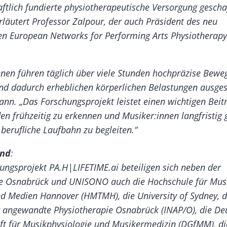
ftlich fundierte physiotherapeutische Versorgung gescha
rläutert Professor Zalpour, der auch Präsident des neu
ten
European Networks for Performing Arts Physiotherapy
nen führen täglich über viele Stunden hochpräzise Bew
nd dadurch erheblichen körperlichen Belastungen ausgese
nn. „Das Forschungsprojekt leistet einen wichtigen Beitr
n frühzeitig zu erkennen und Musiker:innen langfristig
 berufliche Laufbahn zu begleiten.“
und
:
ungsprojekt
PA.H|LIFETIME.ai
beteiligen sich neben der
e Osnabrück und UNISONO auch die Hochschule für Musi
d Medien Hannover (HMTMH), die University of Sydney, 
ür angewandte Physiotherapie Osnabrück (INAP/O), die De
ft für Musikphysiologie und Musikermedizin (DGfMM), di