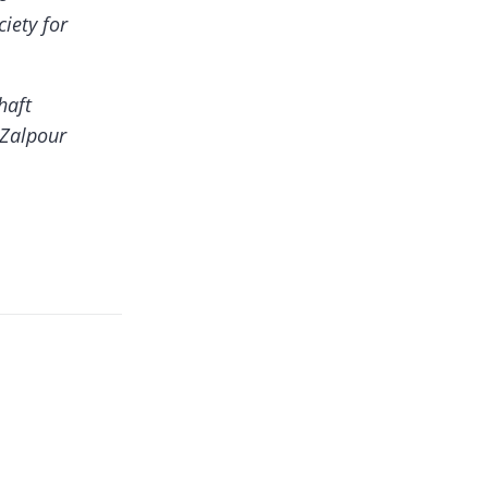
iety for
haft
 Zalpour