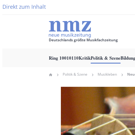
Direkt zum Inhalt
Deutschlands größte Musikfachzeitung
Ring 10010110
Kritik
Politik & Szene
Bildun
Main
Politik & Szene
Musikleben
Home
navigation
Pfadnavigation
Hauptbild