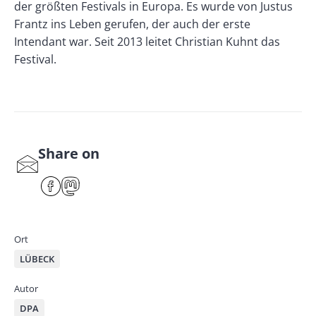
der größten Festivals in Europa. Es wurde von Justus
Frantz ins Leben gerufen, der auch der erste
Intendant war. Seit 2013 leitet Christian Kuhnt das
Festival.
Share on
S
har
F
M
e
ace
ast
by
bo
od
mai
ok
on
Ort
l
LÜBECK
Autor
DPA