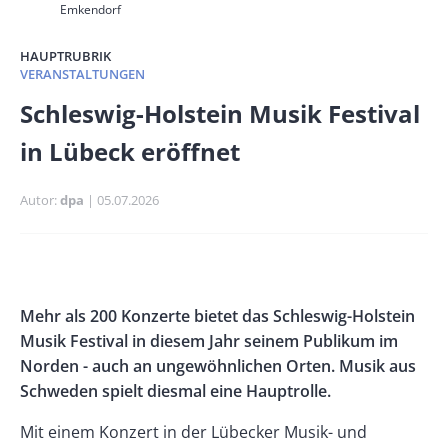
Emkendorf
HAUPTRUBRIK
VERANSTALTUNGEN
Banner
Schleswig-Holstein Musik Festival
Full-
in Lübeck eröffnet
Size
Autor
dpa
Publikationsdatum
05.07.2026
Banner
Rectangle
Banner
Body
Mehr als 200 Konzerte bietet das Schleswig-Holstein
Left
Rectangle
Musik Festival in diesem Jahr seinem Publikum im
Right
Norden - auch an ungewöhnlichen Orten. Musik aus
Schweden spielt diesmal eine Hauptrolle.
Mit einem Konzert in der Lübecker Musik- und