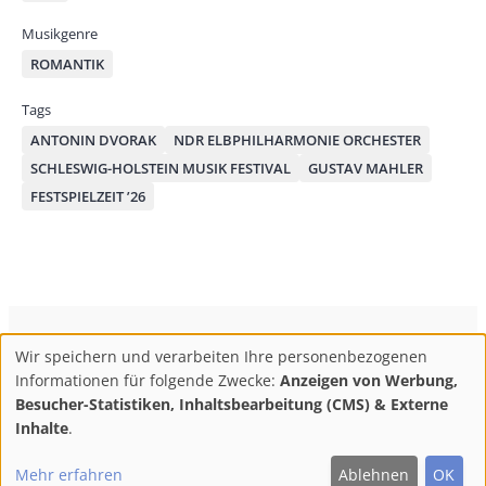
Musikgenre
ROMANTIK
Tags
ANTONIN DVORAK
NDR ELBPHILHARMONIE ORCHESTER
SCHLESWIG-HOLSTEIN MUSIK FESTIVAL
GUSTAV MAHLER
FESTSPIELZEIT ’26
ConBrio Kulturmedienhaus
AGB
Datenschutz
Wir speichern und verarbeiten Ihre personenbezogenen
Use
Footer
Impressum
Info & Kontakt
Informationen für folgende Zwecke:
Anzeigen von Werbung,
of
Abo kündigen / Widerruf der Bestellung
Besucher-Statistiken, Inhaltsbearbeitung (CMS) & Externe
personal
Inhalte
.
F
M
Y
data
Follow
Mehr erfahren
Ablehnen
OK