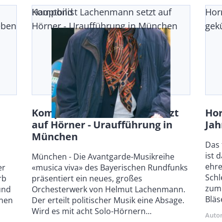
Komponist Lachenmann setzt auf
Hauptbild
Hor
eben
Hörner - Uraufführung in München
gek
Komponist Lachenmann setzt
Hor
auf Hörner - Uraufführung in
Jah
München
Bod
Das 
ist 
Body
München - Die Avantgarde-Musikreihe
ehre
er
«musica viva» des Bayerischen Rundfunks
Schl
rb
präsentiert ein neues, großes
zum
und
Orchesterwerk von Helmut Lachenmann.
Bläs
nnen
Der erteilt politischer Musik eine Absage.
Wird es mit acht Solo-Hörnern...
Auto