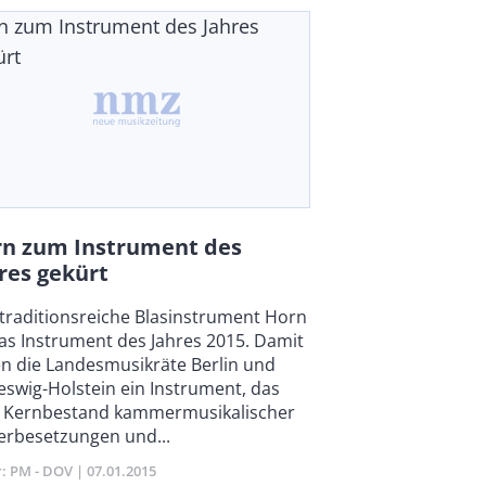
n zum Instrument des Jahres
ürt
n zum Instrument des
res gekürt
y
traditionsreiche Blasinstrument Horn
das Instrument des Jahres 2015. Damit
n die Landesmusikräte Berlin und
eswig-Holstein ein Instrument, das
 Kernbestand kammermusikalischer
erbesetzungen und...
r
PM - DOV
Publikationsdatum
07.01.2015