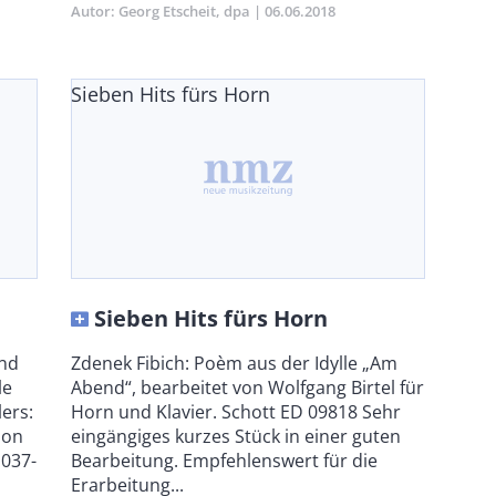
Autor
Georg Etscheit
dpa
Publikationsdatum
06.06.2018
Sieben Hits fürs Horn
Sieben Hits fürs Horn
und
Body
Zdenek Fibich: Poèm aus der Idylle „Am
le
Abend“, bearbeitet von Wolfgang Birtel für
ers:
Horn und Klavier. Schott ED 09818 Sehr
ion
eingängiges kurzes Stück in einer guten
1037-
Bearbeitung. Empfehlenswert für die
Erarbeitung...