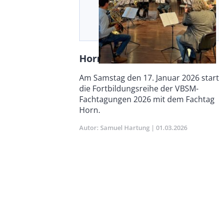
Horn im Fokus
Vorspann
Am Samstag den 17. Januar 2026 star­
/
die Fortbildungsreihe der VBSM-
Teaser
Fachtagungen 2026 mit dem Fachtag
Horn.
Autor
Samuel Hartung
Publikationsdatum
01.03.2026