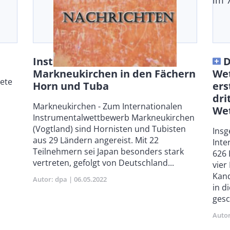
im 
Instrumentalwettbewerb
D
Markneukirchen in den Fächern
Wet
tete
Horn und Tuba
ers
dri
Body
Markneukirchen - Zum Internationalen
We
Instrumentalwettbewerb Markneukirchen
(Vogtland) sind Hornisten und Tubisten
Bod
Insg
aus 29 Ländern angereist. Mit 22
Inte
Teilnehmern sei Japan besonders stark
626
vertreten, gefolgt von Deutschland...
vier
Kand
Autor
dpa
Publikationsdatum
06.05.2022
in d
gesc
Auto