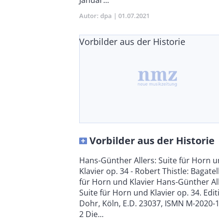
Autor
dpa
Publikationsdatum
01.07.2021
Vorbilder aus der Historie
Vorbilder aus der Historie
Body
Hans-Günther Allers: Suite für Horn 
Klavier op. 34 - Robert Thistle: Bagatel
für Horn und Klavier Hans-Günther All
Suite für Horn und Klavier op. 34. Edit
Dohr, Köln, E.D. 23037, ISMN M-2020-
2 Die...