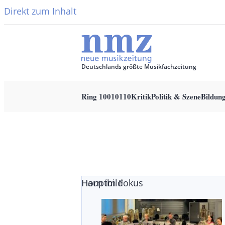
Direkt zum Inhalt
Deutschlands größte Musikfachzeitung
Ring 10010110
Kritik
Politik & Szene
Bildun
Main
navigation
Horn im Fokus
Hauptbild