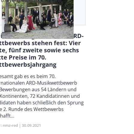
70. Wettbewerbsjahrgang
ie Preisträger 2021 des ARD-
tbewerbs stehen fest: Vier
te, fünf zweite sowie sechs
tte Preise im 70.
ttbewerbsjahrgang
y
esamt gab es es beim 70.
rnationalen ARD-Musikwettbewerb
 Bewerbungen aus 54 Ländern und
 Kontinenten, 72 Kandidatinnen und
idaten haben schließlich den Sprung
ie 2. Runde des Wettbewerbs
hafft...
r
nmz-red
Publikationsdatum
30.09.2021