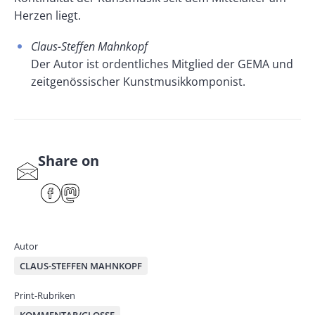
Herzen liegt.
Claus-Steffen Mahnkopf
Der Autor ist ordentliches Mitglied der GEMA und
zeitgenössischer Kunstmusikkomponist.
Share on
S
har
F
M
e
ace
ast
by
bo
od
mai
ok
on
Autor
l
CLAUS-STEFFEN MAHNKOPF
Print-Rubriken