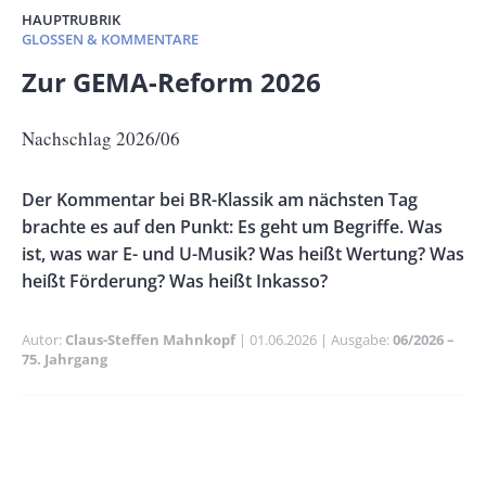
HAUPTRUBRIK
GLOSSEN & KOMMENTARE
Banner
Zur GEMA-Reform 2026
Full-
Size
Untertitel
Nachschlag 2026/06
Vorspann
Der Kommentar bei BR-Klassik am nächsten Tag
/
brachte es auf den Punkt: Es geht um Begriffe. Was
Teaser
ist, was war E- und U-Musik? Was heißt Wertung? Was
heißt Förderung? Was heißt Inkasso?
Autor
Claus-Steffen Mahnkopf
Publikationsdatum
01.06.2026
Ausgabe
06/2026 –
75. Jahrgang
Banner
Rectangle
Banner