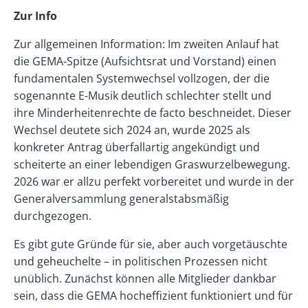
Left
Rectangle
Paragraphs
Text
Zur Info
Right
Zur allgemeinen Information: Im zweiten Anlauf hat
die GEMA-Spitze (Aufsichtsrat und Vorstand) einen
fundamentalen Systemwechsel vollzogen, der die
sogenannte E-Musik deutlich schlechter stellt und
ihre Minderheitenrechte de facto beschneidet. Dieser
Wechsel deutete sich 2024 an, wurde 2025 als
konkreter Antrag überfallartig angekündigt und
scheiterte an einer lebendigen Graswurzelbewegung.
2026 war er allzu perfekt vorbereitet und wurde in der
Generalversammlung generalstabsmäßig
durchgezogen.
Es gibt gute Gründe für sie, aber auch vorgetäuschte
und geheuchelte – in politischen Prozessen nicht
unüblich. Zunächst können alle Mitglieder dankbar
sein, dass die GEMA hocheffizient funktioniert und für