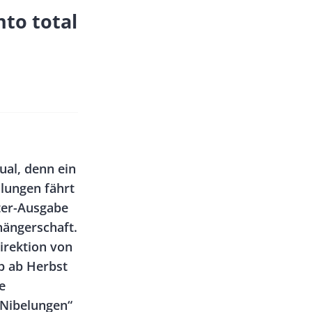
nto total
ual, denn ein
lungen fährt
ter-Ausgabe
hängerschaft.
irektion von
eb ab Herbst
e
 Nibelungen“