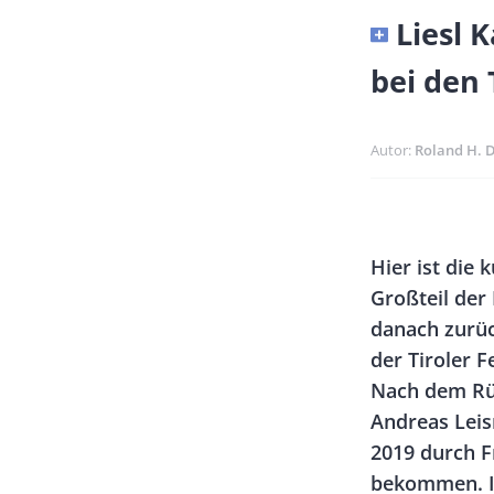
Banner
Liesl K
Full-
bei den 
Size
Autor
Roland H. 
Banner
Rectangle
Body
Hier ist die 
Left
Großteil der
danach zurüc
der Tiroler F
Nach dem Rüc
Andreas Leis
2019 durch F
bekommen. In