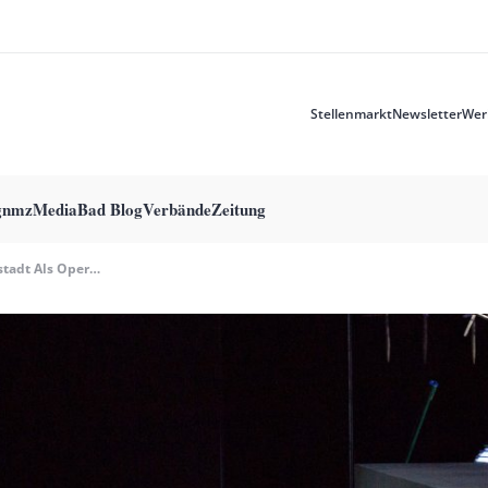
Stellenmarkt
Newsletter
Wer
Meta
menu
g
nmzMedia
Bad Blog
Verbände
Zeitung
Liesl Karlstadt Als Opernfigur Und Belcanto Total Bei Den Tiroler Winter-Festspielen Erl