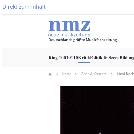
Direkt zum Inhalt
Deutschlands größte Musikfachzeitung
Ring 10010110
Kritik
Politik & Szene
Bildun
Main
Kritik
Oper & Konzert
Home
navigation
Pfadnavigation
Hauptbild