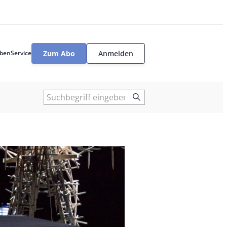
Zum Abo
Anmelden
ben
Service
User
tools
Suche