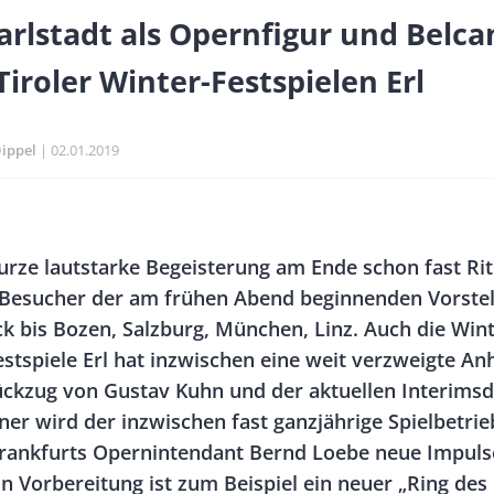
arlstadt als Opernfigur und Belca
Tiroler Winter-Festspielen Erl
Dippel
Publikationsdatum
02.01.2019
Banner
Rectangle
kurze lautstarke Begeisterung am Ende schon fast Rit
Right
 Besucher der am frühen Abend beginnenden Vorstel
k bis Bozen, Salzburg, München, Linz. Auch die Win
estspiele Erl hat inzwischen eine weit verzweigte An
kzug von Gustav Kuhn und der aktuellen Interimsd
ner wird der inzwischen fast ganzjährige Spielbetri
rankfurts Opernintendant Bernd Loebe neue Impuls
 Vorbereitung ist zum Beispiel ein neuer „Ring des