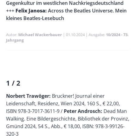
Gegenkultur im westlichen Nachkriegsdeutschland
+++
Felix Janosa:
Across the Beatles Universe. Mein
kleines Beatles-Lesebuch
Autor
Michael Wackerbauer
Publikationsdatum
01.10.2024
Ausgabe
10/2024 - 73.
Jahrgang
Banner
Rectangle
Banner
Left
Rectangle
1 / 2
Paragraphs
Text
Right
Norbert Trawöger:
Bruckner! Journal einer
Leidenschaft, Residenz, Wien 2024, 160 S., € 22,00,
ISBN 978-3-7017-3611-9 /
Peter Androsch:
Dead Man
Walking. Eine Bildergeschichte, Bibliothek der Provinz,
Gmünd 2024, 54 S., Abb., € 18,00, ISBN: 978-3-99126-
320-3