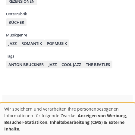
REZENSIONEN
Unterrubrik
BÜCHER
Musikgenre
JAZZ
ROMANTIK
POPMUSIK
Tags
ANTON BRUCKNER
JAZZ
COOL JAZZ
THE BEATLES
ConBrio Kulturmedienhaus
AGB
Datenschutz
Wir speichern und verarbeiten Ihre personenbezogenen
Use
Footer
Impressum
Info & Kontakt
Informationen für folgende Zwecke:
Anzeigen von Werbung,
of
Abo kündigen / Widerruf der Bestellung
Besucher-Statistiken, Inhaltsbearbeitung (CMS) & Externe
personal
Inhalte
.