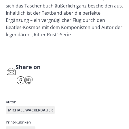
sich das Taschenbuch äußerlich ganz bescheiden aus.
Inhaltlich ist der Textband aber die perfekte
Ergänzung – ein vergnüglicher Flug durch den
Beatles-Kosmos mit dem Komponisten und Autor der
legendären „Ritter Rost“-Serie.
Share on
S
har
F
M
e
ace
ast
by
bo
od
mai
ok
on
Autor
l
MICHAEL WACKERBAUER
Print-Rubriken