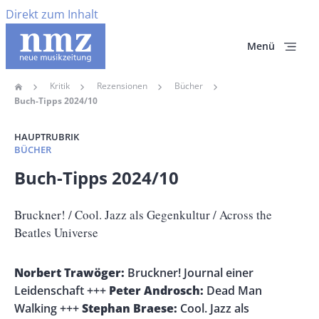
Direkt zum Inhalt
Menü
Kritik
Rezensionen
Bücher
Home
Pfadnavigation
Buch-Tipps 2024/10
HAUPTRUBRIK
BÜCHER
Banner
Buch-Tipps 2024/10
Full-
Size
Untertitel
Bruckner! / Cool. Jazz als Gegenkultur / Across the
Beatles Universe
Vorspann
Norbert Trawöger:
Bruckner! Journal einer
/
Leidenschaft +++
Peter Androsch:
Dead Man
Teaser
Walking +++
Stephan Braese:
Cool. Jazz als