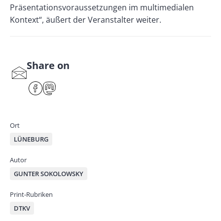
Präsentationsvoraussetzungen im multimedialen
Kontext“, äußert der Veranstalter weiter.
Share on
S
har
F
M
e
ace
ast
by
bo
od
mai
ok
on
Ort
l
LÜNEBURG
Autor
GUNTER SOKOLOWSKY
Print-Rubriken
DTKV