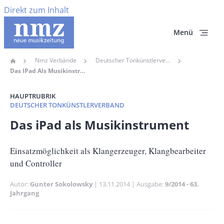
Direkt zum Inhalt
Menü
Nmz Verbände
Deutscher Tonkünstlerverband
Home
Pfadnavigation
Das IPad Als Musikinstrument
HAUPTRUBRIK
DEUTSCHER TONKÜNSTLERVERBAND
Banner
Das iPad als Musikinstrument
Full-
Size
Untertitel
Einsatzmöglichkeit als Klangerzeuger, Klangbearbeiter
und Controller
Autor
Gunter Sokolowsky
Publikationsdatum
13.11.2014
Ausgabe
9/2014 - 63.
Jahrgang