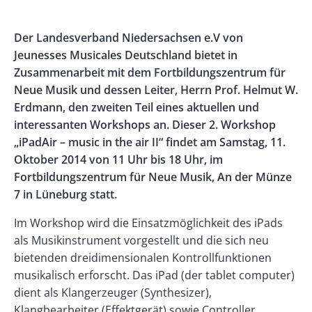
Banner
Rectangle
Banner
Body
Der Landesverband Niedersachsen e.V von
Left
Rectangle
Jeunesses Musicales Deutschland bietet in
Right
Zusammenarbeit mit dem Fortbildungszentrum für
Neue Musik und dessen Leiter, Herrn Prof. Helmut W.
Erdmann, den zweiten Teil eines aktuellen und
interessanten Workshops an. Dieser 2. Workshop
„iPadAir – music in the air II“ findet am Samstag, 11.
Oktober 2014 von 11 Uhr bis 18 Uhr, im
Fortbildungszentrum für Neue Musik, An der Münze
7 in Lüneburg statt.
Im Workshop wird die Einsatzmöglichkeit des iPads
als Musikinstrument vorgestellt und die sich neu
bietenden dreidimensionalen Kontrollfunktionen
musikalisch erforscht. Das iPad (der tablet computer)
dient als Klangerzeuger (Synthesizer),
Klangbearbeiter (Effektgerät) sowie Controller