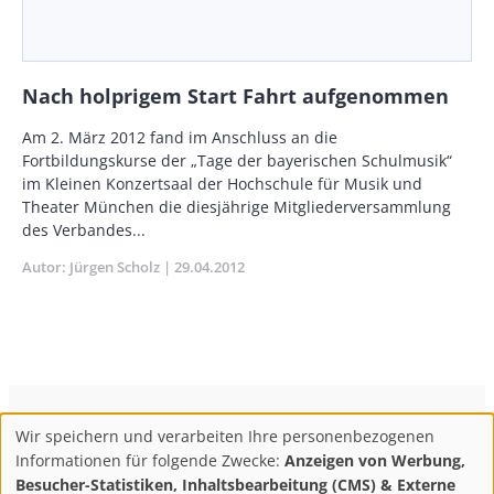
Nach holprigem Start Fahrt aufgenommen
Body
Am 2. März 2012 fand im Anschluss an die
Fortbildungskurse der „Tage der bayerischen Schulmusik“
im Kleinen Konzertsaal der Hochschule für Musik und
Theater München die diesjährige Mitgliederversammlung
des Verbandes...
Autor
Jürgen Scholz
Publikationsdatum
29.04.2012
ConBrio Kulturmedienhaus
AGB
Datenschutz
Wir speichern und verarbeiten Ihre personenbezogenen
Use
Footer
Impressum
Info & Kontakt
Informationen für folgende Zwecke:
Anzeigen von Werbung,
of
Abo kündigen / Widerruf der Bestellung
Besucher-Statistiken, Inhaltsbearbeitung (CMS) & Externe