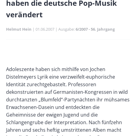
haben die deutsche Pop-Musik
verändert
Helmut Hein
Publikationsdatum
01.06.2007
Ausgabe
6/2007 - 56. Jahrgang
Banner
Rectangle
Banner
Left
Rectangle
Body
Adoleszente haben sich mithilfe von Jochen
Right
Distelmeyers Lyrik eine verzweifelt-euphorische
Identität zurechtgebastelt. Professoren
dekonstruierten auf Germanisten-Kongressen in wild
durchtanzten „Blumfeld“-Partynächten ihr mühsames
Erwachsenen-Dasein und entdeckten die
Geheimnisse der ewigen Jugend und die
Schlangengrube der Interpretation. Nach fünfzehn
Jahren und sechs heftig umstrittenen Alben macht