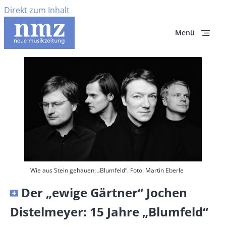
Direkt zum Inhalt
Menü
Hauptbild
Wie aus Stein gehauen: „Blumfeld“. Foto: Martin Eberle
Banner
Der „ewige Gärtner“ Jochen
Full-
Distelmeyer: 15 Jahre „Blumfeld“
Size