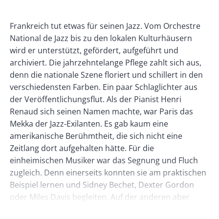
Banner
Rectangle
Banner
Body
Frankreich tut etwas für seinen Jazz. Vom Orchestre
Left
Rectangle
National de Jazz bis zu den lokalen Kulturhäusern
Right
wird er unterstützt, gefördert, aufgeführt und
archiviert. Die jahrzehntelange Pflege zahlt sich aus,
denn die nationale Szene floriert und schillert in den
verschiedensten Farben. Ein paar Schlaglichter aus
der Veröffentlichungsflut. Als der Pianist Henri
Renaud sich seinen Namen machte, war Paris das
Mekka der Jazz-Exilanten. Es gab kaum eine
amerikanische Berühmtheit, die sich nicht eine
Zeitlang dort aufgehalten hätte. Für die
einheimischen Musiker war das Segnung und Fluch
zugleich. Denn einerseits konnten sie am praktischen
Beispiel lernen und Sidney Bechet, Dexter Gordon
oder Miles Davis begleiten. Auf der anderen aber
mußten sie sich auch vom übermächtigen Stilideal