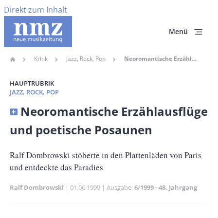
Direkt zum Inhalt
Menü
Kritik
Jazz, Rock, Pop
Neoromantische Erzählausflüge Und Poetische Posaunen
Home
Pfadnavigation
HAUPTRUBRIK
JAZZ, ROCK, POP
Banner
Neoromantische Erzählausflüge
Full-
und poetische Posaunen
Size
Untertitel
Ralf Dombrowski stöberte in den Plattenläden von Paris
und entdeckte das Paradies
Ralf Dombrowski
Publikationsdatum
01.06.1999
Ausgabe
6/1999 - 48. Jahrgang