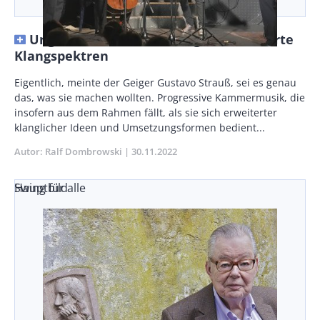
Ungewöhnliche Besetzungen, erweiterte
Klangspektren
Body
Eigentlich, meinte der Geiger Gustavo Strauß, sei es genau
das, was sie machen wollten. Progressive Kammermusik, die
insofern aus dem Rahmen fällt, als sie sich erweiterter
klanglicher Ideen und Umsetzungsformen bedient...
Autor
Ralf Dombrowski
Publikationsdatum
30.11.2022
Swing für alle
Hauptbild