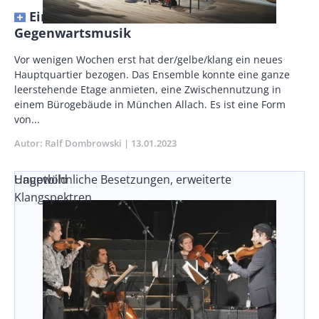
Eine neue Werkstatt für die
Gegenwartsmusik
Body
Vor wenigen Wochen erst hat der/gelbe/klang ein neues
Hauptquartier bezogen. Das Ensemble konnte eine ganze
leerstehende Etage anmieten, eine Zwischennutzung in
einem Bürogebäude in München Allach. Es ist eine Form
von...
Autor
Ralf Dombrowski
Publikationsdatum
13.01.2023
Ungewöhnliche Besetzungen, erweiterte
Hauptbild
Klangspektren