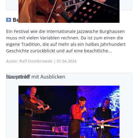
Bewährtes und Perspektivisches
Vorspann
Ein Festival wie die Internationale Jazzwoche Burghausen
/
muss mit vielen Variablen rechnen. Da ist zum einen die
Teaser
eigene Tradition, die auf mehr als ein halbes Jahrhundert
Geschichte zurückblickt und auf eine beachtliche...
Autor
Ralf Dombrowski
Publikationsdatum
01.04.2024
Szenetreff mit Ausblicken
Hauptbild