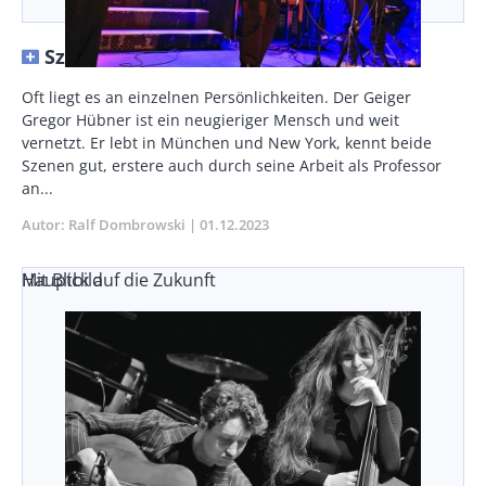
Szenetreff mit Ausblicken
Vorspann
Oft liegt es an einzelnen Persönlichkeiten. Der Geiger
/
Gregor Hübner ist ein neugieriger Mensch und weit
Teaser
vernetzt. Er lebt in München und New York, kennt beide
Szenen gut, erstere auch durch seine Arbeit als Professor
an...
Autor
Ralf Dombrowski
Publikationsdatum
01.12.2023
Mit Blick auf die Zukunft
Hauptbild