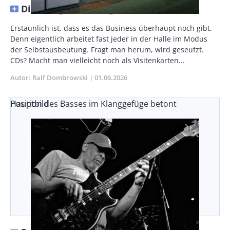
Die Neugier bleibt groß
Vorspann
Erstaunlich ist, dass es das Business überhaupt noch gibt.
/
Denn eigentlich arbeitet fast jeder in der Halle im Modus
Teaser
der Selbstausbeutung. Fragt man herum, wird geseufzt.
CDs? Macht man vielleicht noch als Visitenkarten...
Autor
Ralf Dombrowski
Publikationsdatum
01.06.2026
Position des Basses im Klanggefüge betont
Hauptbild