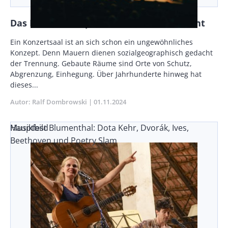
Das Elektra Tonquartier: Tool mit Aussicht
Vorspann
Ein Konzertsaal ist an sich schon ein ungewöhnliches
/
Konzept. Denn Mauern dienen sozialgeographisch gedacht
Teaser
der Trennung. Gebaute Räume sind Orte von Schutz,
Abgrenzung, Einhegung. Über Jahrhunderte hinweg hat
dieses...
Autor
Ralf Dombrowski
Publikationsdatum
01.11.2024
Musikfest Blumenthal: Dota Kehr, Dvorák, Ives,
Hauptbild
Beethoven und Poetry Slam