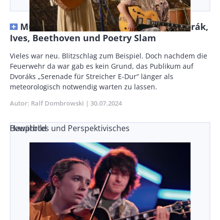
Musikfest Blumenthal: Dota Kehr, Dvorák,
Ives, Beethoven und Poetry Slam
Vorspann
Vieles war neu. Blitzschlag zum Beispiel. Doch nachdem die
/
Feuerwehr da war gab es kein Grund, das Publikum auf
Teaser
Dvoráks „Serenade für Streicher E-Dur“ länger als
meteorologisch notwendig warten zu lassen.
Autor
Ralf Dombrowski
Publikationsdatum
30.07.2024
Bewährtes und Perspektivisches
Hauptbild