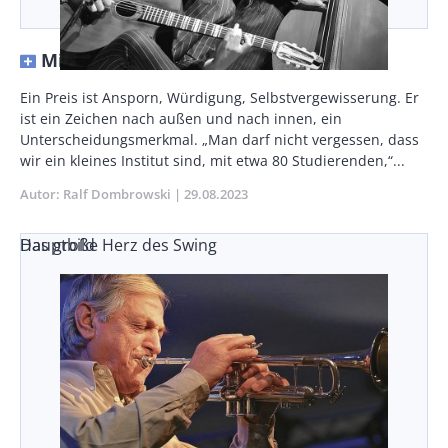
Mit Blick auf die Zukunft
Vorspann
Ein Preis ist Ansporn, Würdigung, Selbstvergewisserung. Er
/
ist ein Zeichen nach außen und nach innen, ein
Teaser
Unterscheidungsmerkmal. „Man darf nicht vergessen, dass
wir ein kleines Institut sind, mit etwa 80 Studierenden,“...
Autor
Ralf Dombrowski
Publikationsdatum
29.08.2023
Das große Herz des Swing
Hauptbild