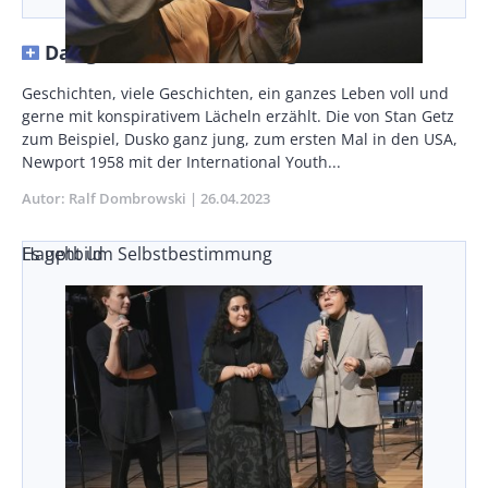
Das große Herz des Swing
Body
Geschichten, viele Geschichten, ein ganzes Leben voll und
gerne mit konspirativem Lächeln erzählt. Die von Stan Getz
zum Beispiel, Dusko ganz jung, zum ersten Mal in den USA,
New­port 1958 mit der International Youth...
Autor
Ralf Dombrowski
Publikationsdatum
26.04.2023
Es geht um Selbstbestimmung
Hauptbild