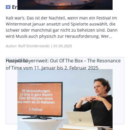
Erinnern, verschmelzen, lösen
Vorspann
Kalt war’s. Das ist der Nachteil, wenn man ein Festival im
/
Wintermonat Januar ansetzt und Spielorte auswählt, die
Teaser
schwer oder manchmal gar nicht zu beheizen sind. Dann
wird Musik auch physisch zur Herausforderung. Wer...
Autor
Ralf Dombrowski
Publikationsdatum
01.03.2025
Festival bayernweit: Out Of The Box – The Resonance
Hauptbild
of Time vom 11. Januar bis 2. Februar 2025