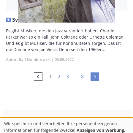
Swing für alle
Body
Es gibt Musiker, die den Jazz verändert haben. Charlie
Parker war so ein Fall, John Coltrane oder Ornette Coleman.
Und es gibt Musiker, die für Kontinuitäten sorgen. Das ist
die Domäne von Joe Viera. Denn seit den 1960er...
Autor
Ralf Dombrowski
Publikationsdatum
05.09.2022
Current
Seite
Seite
Letzte
1
2
3
…
8
Vorherige
Nächste
Seitennummerierung
page
Seite
Seite
Seite
ConBrio Kulturmedienhaus
AGB
Datenschutz
Wir speichern und verarbeiten Ihre personenbezogenen
Use
Footer
Impressum
Info & Kontakt
Informationen für folgende Zwecke:
Anzeigen von Werbung,