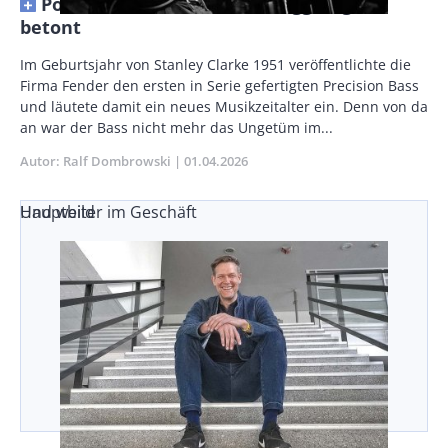
Position des Basses im Klanggefüge
betont
Vorspann
Im Geburtsjahr von Stanley Clarke 1951 veröffentlichte die
/
Firma Fender den ersten in Serie gefertigten Precision Bass
Teaser
und läutete damit ein neues Musikzeitalter ein. Denn von da
an war der Bass nicht mehr das Ungetüm im...
Autor
Ralf Dombrowski
Publikationsdatum
01.04.2026
Und weiter im Geschäft
Hauptbild