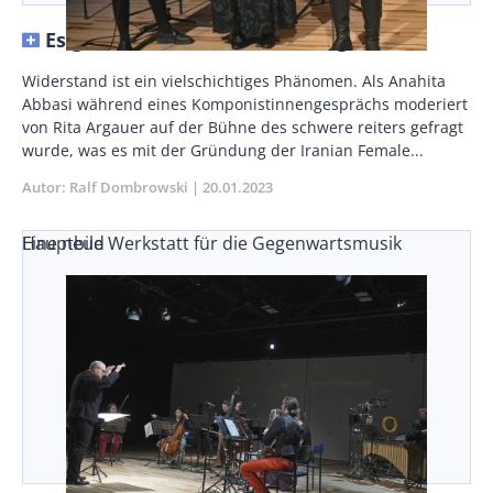
Es geht um Selbstbestimmung
Body
Widerstand ist ein vielschichtiges Phänomen. Als Anahita
Abbasi während eines Komponistinnengesprächs moderiert
von Rita Argauer auf der Bühne des schwere reiters gefragt
wurde, was es mit der Gründung der Iranian Female...
Autor
Ralf Dombrowski
Publikationsdatum
20.01.2023
Eine neue Werkstatt für die Gegenwartsmusik
Hauptbild