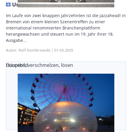
Und weiter im Geschäft
Vorspann
Im Laufe von zwei knappen Jahrzehnten ist die jazzahead! in
/
Bremen von einem kleinen Szenentreffen zu einer
Teaser
international renommierten Branchenplattform
herangewachsen und steuert nun im 19. Jahr ihrer 18.
Ausgabe...
Autor
Ralf Dombrowski
Publikationsdatum
01.03.2025
Erinnern, verschmelzen, lösen
Hauptbild