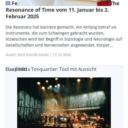
Festival bayernweit: Out Of The Box – The
Resonance of Time vom 11. Januar bis 2.
Februar 2025
Vorspann
Die Resonanz hat Karriere gemacht. Am Anfang betraf sie
/
Instrumente, die zum Schwingen gebracht wurden.
Teaser
Inzwischen wird der Begriff in Soziologie und Neurologie auf
Gesellschaften und Nervenzellen angewendet. Körper...
Autor
Ralf Dombrowski
Publikationsdatum
17.12.2024
Das Elektra Tonquartier: Tool mit Aussicht
Hauptbild