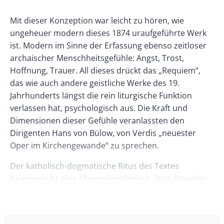
Left
Rectangle
Right
Paragraphs
Text
Mit dieser Konzeption war leicht zu hören, wie
ungeheuer modern dieses 1874 uraufgeführte Werk
ist. Modern im Sinne der Erfassung ebenso zeitloser
archaischer Menschheitsgefühle: Angst, Trost,
Hoffnung, Trauer. All dieses drückt das „Requiem“,
das wie auch andere geistliche Werke des 19.
Jahrhunderts längst die rein liturgische Funktion
verlassen hat, psychologisch aus. Die Kraft und
Dimensionen dieser Gefühle veranlassten den
Dirigenten Hans von Bülow, von Verdis „neuester
Oper im Kirchengewande“ zu sprechen.
Der katholisch-dogmatische Ritus des Textes
beansprucht eine Allgemeingültigkeit, lässt Stöppler
aber fragen, wie es tatsächlich um die Trauernden
Individuen steht, die die beschriebenen Schicksale
durchleben müssen. Dazu hat Katja Haß ein Stadion