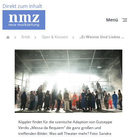
Direkt zum Inhalt
Menü
Kritik
Oper & Konzert
„Er Weinte Und Liebte Für Alle“: Elisabeth Stöpplers Verdi-Requiem An Der Oper Hannover Gelingt Als Überzeugendes Szenenexperiment
Home
Pfadnavigation
Hauptbild
Köppler findet für die szenische Adaption von Guiseppe
Verdis „Messa da Requiem“ die ganz großen und
treffenden Bilder. Was will Theater mehr? Foto: Sandra