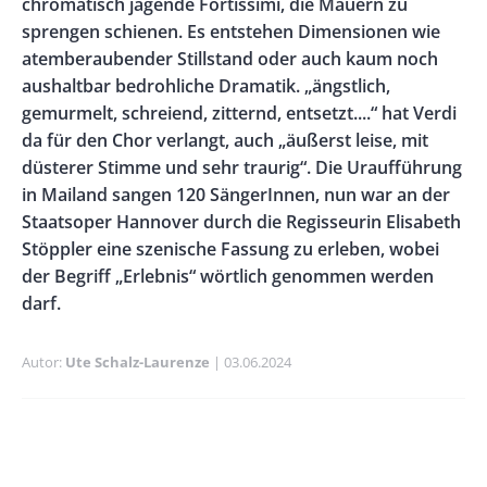
chromatisch jagende Fortissimi, die Mauern zu
sprengen schienen. Es entstehen Dimensionen wie
atemberaubender Stillstand oder auch kaum noch
aushaltbar bedrohliche Dramatik. „ängstlich,
gemurmelt, schreiend, zitternd, entsetzt....“ hat Verdi
da für den Chor verlangt, auch „äußerst leise, mit
düsterer Stimme und sehr traurig“. Die Uraufführung
in Mailand sangen 120 SängerInnen, nun war an der
Staatsoper Hannover durch die Regisseurin Elisabeth
Stöppler eine szenische Fassung zu erleben, wobei
der Begriff „Erlebnis“ wörtlich genommen werden
darf.
Autor
Ute Schalz-Laurenze
Publikationsdatum
03.06.2024
Banner
Rectangle
Banner