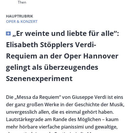
Then
HAUPTRUBRIK
OPER & KONZERT
Banner
„Er weinte und liebte für alle“:
Full-
Elisabeth Stöpplers Verdi-
Size
Requiem an der Oper Hannover
gelingt als überzeugendes
Szenenexperiment
Vorspann
Die „Messa da Requiem“ von Giuseppe Verdi ist eins
/
der ganz großen Werke in der Geschichte der Musik,
Teaser
unvergesslich allen, die es einmal gehört haben.
Lautstärkegrade am Rande des Möglichen – kaum
mehr hörbare vierfache pianissimi und gewaltige,