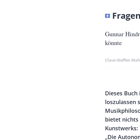
Banner
Fragen 
Full-
Size
Untertitel
Gunnar Hindri
könnte
Claus-Steffen Ma
Banner
Rectangle
Body
Dieses Buch 
Left
loszulassen s
Musikphiloso
bietet nicht
Kunstwerks:
„Die Autonom