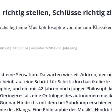
richtig stellen, Schlüsse richtig 
chs legt eine Musikphilosophie vor, die zum Klassiker
hnkopf
Publikationsdatum
10.02.2014
Ausgabe
2/2014 - 63. Jahrgang
Banner
Rectangle
ist eine Sensation. Da warten wir seit Adorno, der 
Right
cheint, auf eine Schritt für Schritt durchartikulierte
phie, und ein mit 42 Jahren noch junger Philosoph
s Geringeres als eine Ontologie des autonomen musik
 Gunnar Hindrichs mit dem bei Suhrkamp erschiene
ie des Klangs. Eine Philosophie der Musik“. Hindrich