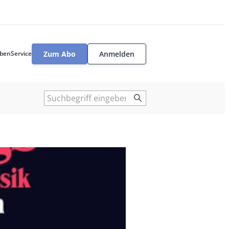
Zum Abo
Anmelden
ben
Service
User
tools
Suche