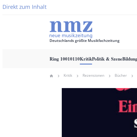
Direkt zum Inhalt
Deutschlands größte Musikfachzeitung
Ring 10010110
Kritik
Politik & Szene
Bildun
Main
Kritik
Rezensionen
Bücher
Home
navigation
Pfadnavigation
Hauptbild