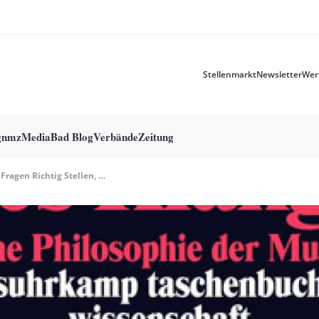
Stellenmarkt
Newsletter
Wer
Meta
menu
g
nmzMedia
Bad Blog
Verbände
Zeitung
Fragen Richtig Stellen, Schlüsse Richtig Ziehen