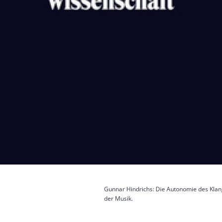
Gunnar Hindrichs: Die Autonomie des Klang
der Musik.