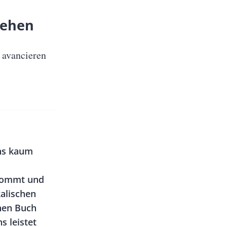
ziehen
 avancieren
uns kaum
 kommt und
alischen
nen Buch
s leistet