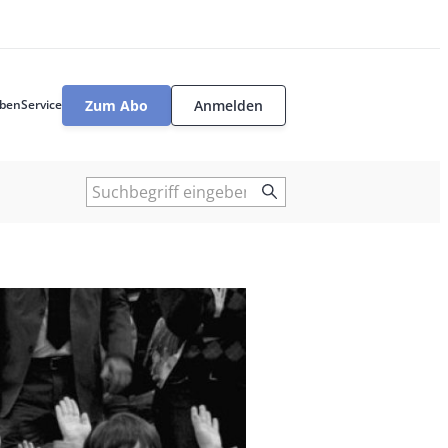
Zum Abo
Anmelden
ben
Service
User
tools
Suche