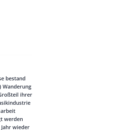
se bestand
n) Wanderung
Großteil ihrer
sikindustrie
sarbeit
gt werden
 Jahr wieder