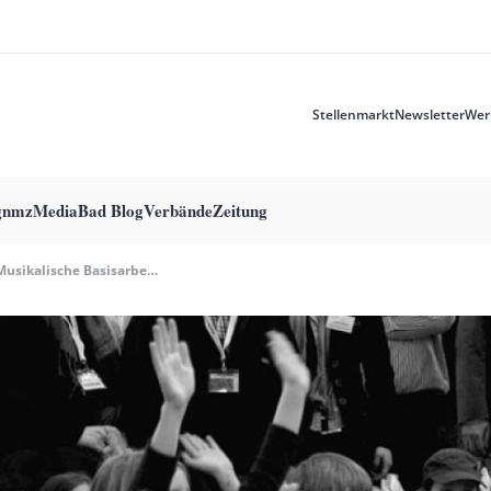
Stellenmarkt
Newsletter
Wer
Meta
menu
g
nmzMedia
Bad Blog
Verbände
Zeitung
Musikalische Basisarbeit Im Fokus