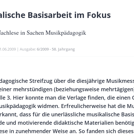
lische Basisarbeit im Fokus
achlese in Sachen Musikpädagogik
ublikationsdatum
1.06.2009
Ausgabe
6/2009 - 58. Jahrgang
Banner
Rectangle
agogische Streifzug über die diesjährige Musikmes
Right
 einer mehrstündigen (beziehungsweise mehrtägige
le 3. Hier konnte man die Verlage finden, die einen 
usikpädagogik widmen. Erfreulicherweise hat die Mu
rkannt, dass für die unerlässliche musikalische Basi
e und motivierende didaktische Materialien benöti
iese in zunehmender Weise an. So fanden sich dieses