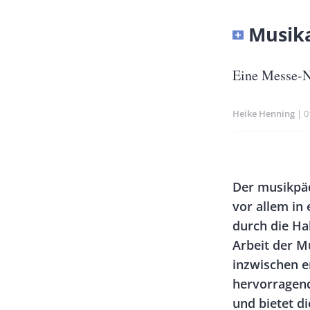
Banner
Musika
Full-
Size
Untertitel
Eine Messe-N
Heike Henning
P
0
Banner
Rectangle
Body
Der musikpäd
Left
vor allem in
durch die Hal
Arbeit der M
inzwischen e
hervorragend
und bietet d