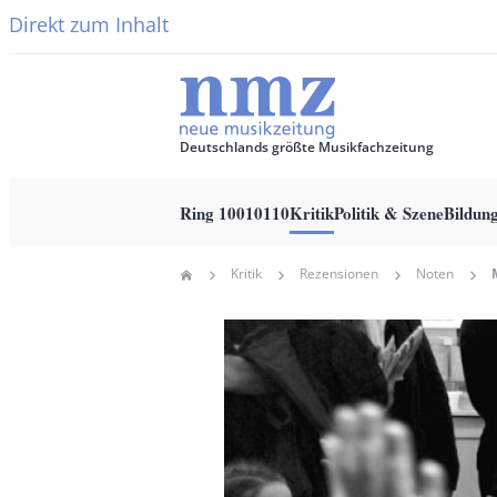
Direkt zum Inhalt
Deutschlands größte Musikfachzeitung
Ring 10010110
Kritik
Politik & Szene
Bildun
Main
Kritik
Rezensionen
Noten
Home
navigation
Pfadnavigation
Hauptbild