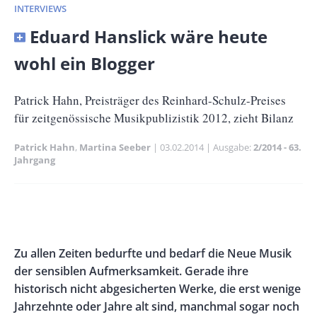
INTERVIEWS
Banner
Eduard Hanslick wäre heute
Full-
wohl ein Blogger
Size
Untertitel
Patrick Hahn, Preisträger des Reinhard-Schulz-Preises
für zeitgenössische Musikpublizistik 2012, zieht Bilanz
Patrick Hahn
Martina Seeber
Publikationsdatum
03.02.2014
Ausgabe
2/2014 - 63.
Jahrgang
Banner
Rectangle
Banner
Left
Rectangle
Body
Zu allen Zeiten bedurfte und bedarf die Neue Musik
Right
der sensiblen Aufmerksamkeit. Gerade ihre
historisch nicht abgesicherten Werke, die erst wenige
Jahrzehnte oder Jahre alt sind, manchmal sogar noch