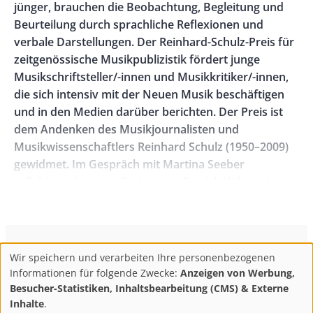
jünger, brauchen die Beobachtung, Begleitung und
Beurteilung durch sprachliche Reflexionen und
verbale Darstellungen. Der Reinhard-Schulz-Preis für
zeitgenössische Musikpublizistik fördert junge
Musikschriftsteller/-innen und Musikkritiker/-innen,
die sich intensiv mit der Neuen Musik beschäftigen
und in den Medien darüber berichten. Der Preis ist
dem Andenken des Musikjournalisten und
Musikwissenschaftlers Reinhard Schulz (1950–2009)
gewidmet. Im Gespräch mit Martina Seeber
reflektiert der erste Preisträger Patrick Hahn seine
Erfahrungen mit der neugeschaffenen Auszeichung.
neue musikzeitung
: Was war Ihre spontane
Reaktion, als Sie erfahren haben, dass Ihnen der Preis
ConBrio Kulturmedienhaus
AGB
Datenschutz
Wir speichern und verarbeiten Ihre personenbezogenen
verliehen wird? Freude und Stolz?
Use
Footer
Impressum
Info & Kontakt
Informationen für folgende Zwecke:
Anzeigen von Werbung,
of
Abo kündigen / Widerruf der Bestellung
Besucher-Statistiken, Inhaltsbearbeitung (CMS) & Externe
Patrick Hahn
: Stolz ist selten eine gute Hilfe beim
personal
Inhalte
.
Schreiben. Zwar braucht es Selbstbewusstsein, aber