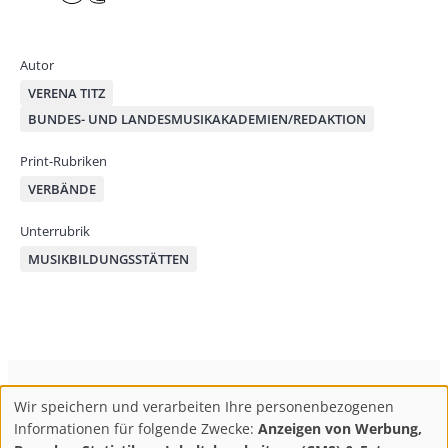
e
ace
ast
by
bo
od
mai
ok
on
Autor
l
VERENA TITZ
BUNDES- UND LANDESMUSIKAKADEMIEN/REDAKTION
Print-Rubriken
VERBÄNDE
Unterrubrik
MUSIKBILDUNGSSTÄTTEN
ConBrio Kulturmedienhaus
AGB
Datenschutz
Wir speichern und verarbeiten Ihre personenbezogenen
Use
Footer
Impressum
Info & Kontakt
Informationen für folgende Zwecke:
Anzeigen von Werbung,