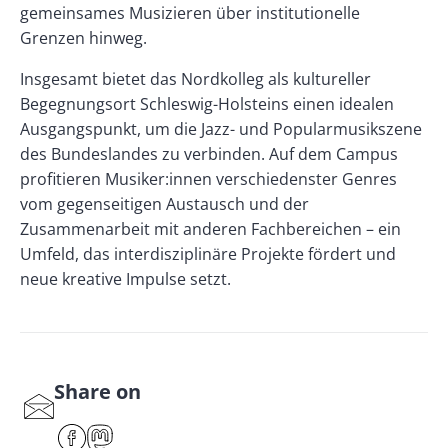
gemeinsames Musizieren über institutio­nelle
Grenzen hinweg.
Insgesamt bietet das Nordkolleg als kultureller
Begegnungsort Schleswig-Holsteins einen idealen
Ausgangspunkt, um die Jazz- und Popularmusikszene
des Bundeslandes zu verbinden. Auf dem Campus
profitieren Musiker:innen verschiedenster Genres
vom gegenseitigen Austausch und der
Zusammenarbeit mit anderen Fachbereichen – ein
Umfeld, das interdisziplinäre Projekte fördert und
neue kreative Impulse setzt.
Share on
S
har
F
M