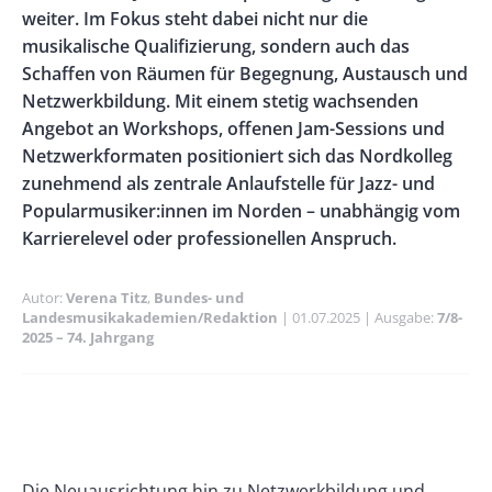
weiter. Im Fokus steht dabei nicht nur die
musikalische Qualifizierung, sondern auch das
Schaffen von Räumen für Begegnung, Austausch und
Netzwerkbildung. Mit einem stetig wachsenden
Angebot an Workshops, offenen Jam-Sessions und
Netzwerkformaten positioniert sich das Nordkolleg
zunehmend als zentrale Anlaufstelle für Jazz- und
Popularmusiker:innen im Norden – unabhängig vom
Karrierelevel oder professionellen Anspruch.
Autor
Verena Titz
Bundes- und
Landesmusikakademien/Redaktion
Publikationsdatum
01.07.2025
Ausgabe
7/8-
2025 – 74. Jahrgang
Banner
Rectangle
Banner
Left
Rectangle
Paragraphs
Text
Die Neuausrichtung hin zu Netzwerkbildung und