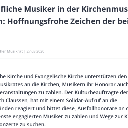
fliche Musiker in der Kirchenmus
n: Hoffnungsfrohe Zeichen der be
cher Musikrat
Publikationsdatum
27.03.2020
Banner
che Kirche und Evangelische Kirche unterstützen den
Rectangle
sikrates an die Kirchen, Musikern ihr Honorar auch
Right
eranstaltungen zu zahlen. Der Kulturbeauftragte der
ch Claussen, hat mit einem Solidar-Aufruf an die
nden reagiert und bittet diese, Ausfallhonorare an d
enste engagierten Musiker zu zahlen und Wege zur
Konzerte zu suchen.