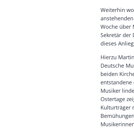
Weiterhin wo
anstehenden 
Woche über M
Sekretär der
dieses Anlie
Hierzu Marti
Deutsche Mus
beiden Kirch
entstandene 
Musiker lind
Ostertage ze
Kulturträger
Bemühungen d
Musikerinnen