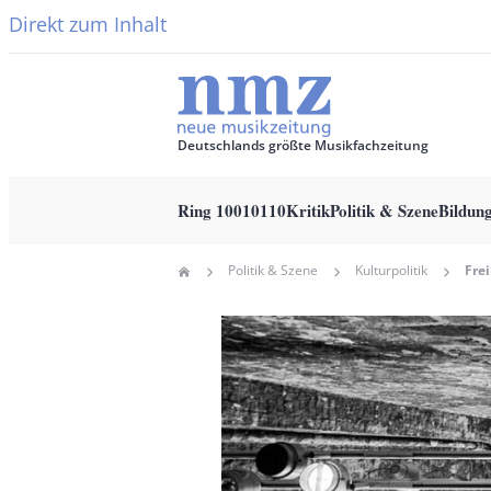
Direkt zum Inhalt
Deutschlands größte Musikfachzeitung
Ring 10010110
Kritik
Politik & Szene
Bildun
Main
Politik & Szene
Kulturpolitik
Home
navigation
Pfadnavigation
Hauptbild