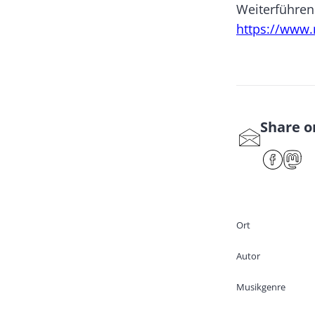
Weiterführen
https://www.
Share o
S
har
F
e
ac
ast
by
eb
od
ma
oo
on
Ort
il
k
Autor
Musikgenre