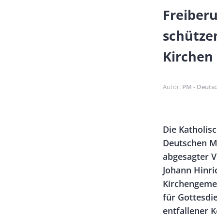
Banner
Freiberu
Full-
schütze
Size
Kirchen
Autor
PM - Deuts
Banner
Body
Die Katholis
Rectangle
Deutschen Mu
Left
abgesagter V
Johann Hinri
Kirchengemei
für Gottesdi
entfallener 