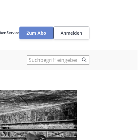
Zum Abo
Anmelden
ben
Service
User
tools
Suche