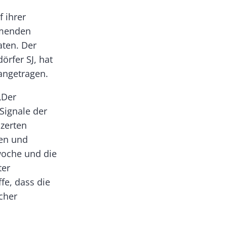
 ihrer
mmenden
ten. Der
örfer SJ, hat
angetragen.
„Der
Signale der
nzerten
nen und
woche und die
ter
fe, dass die
cher