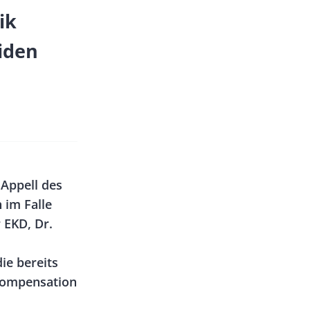
ik
iden
 Appell des
 im Falle
 EKD, Dr.
ie bereits
 Kompensation