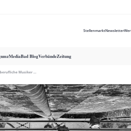
Stellenmarkt
Newsletter
Wer
Meta
menu
g
nmzMedia
Bad Blog
Verbände
Zeitung
Freiberufliche Musiker In Der Kirchenmusik Schützen: Hoffnungsfrohe Zeichen Der Beiden Kirchen