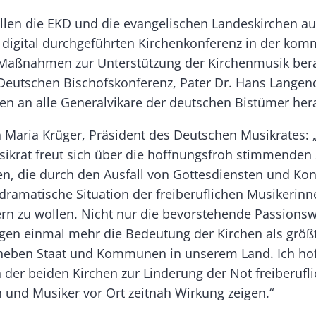
llen die EKD und die evangelischen Landeskirchen auf
digital durchgeführten Kirchenkonferenz in der ko
aßnahmen zur Unterstützung der Kirchenmusik bera
 Deutschen Bischofskonferenz, Pater Dr. Hans Langend
gen an alle Generalvikare der deutschen Bistümer her
n Maria Krüger, Präsident des Deutschen Musikrates: 
ikrat freut sich über die hoffnungsfroh stimmenden 
en, die durch den Ausfall von Gottesdiensten und Ko
dramatische Situation der freiberuflichen Musikerin
ern zu wollen. Nicht nur die bevorstehende Passions
igen einmal mehr die Bedeutung der Kirchen als größ
 neben Staat und Kommunen in unserem Land. Ich hof
er beiden Kirchen zur Linderung der Not freiberufli
 und Musiker vor Ort zeitnah Wirkung zeigen.“