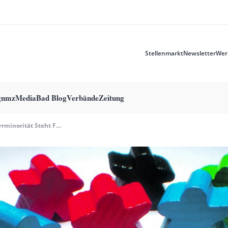
Stellenmarkt
Newsletter
Wer
Meta
menu
g
nmzMedia
Bad Blog
Verbände
Zeitung
Sperrminorität Steht Für Kontrolle