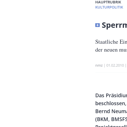
HAUPTRUBRIK
KULTURPOLITIK
Banner
Sperrm
Full-
Size
Untertitel
Staatliche Ei
der neuen mu
nmz
Publikatio
01.02.2010
Banner
Rectangle
Body
Das Präsidiu
Left
beschlossen,
Bernd Neuma
(BKM, BMSFS,