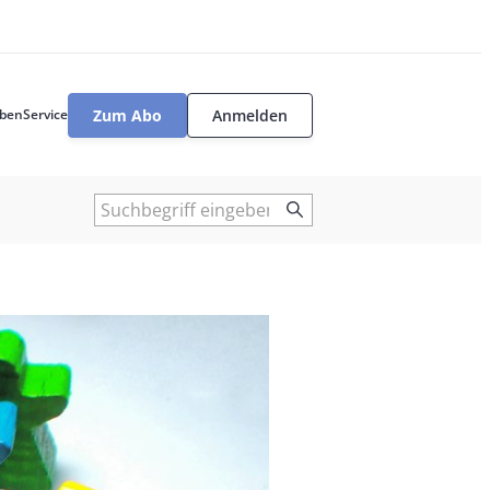
Zum Abo
Anmelden
ben
Service
User
tools
Suche