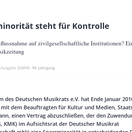
inorität steht für Kontrolle
nflussnahme auf zivilgesellschaftliche Institutionen? 
sikzeitung
nsdatum
Ausgabe
2/2010 - 59. Jahrgang
Banner
Rectangle
m des Deutschen Musikrats e.V. hat Ende Januar 201
Right
 mit dem Beauftragten für Kultur und Medien, Staat
nn, einen Vertrag abzuschließen, der den Zuwendu
 KMK) im Aufsichtsrat der Deutscher Musikrat