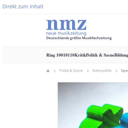
Direkt zum Inhalt
Deutschlands größte Musikfachzeitung
Ring 10010110
Kritik
Politik & Szene
Bildun
Main
Politik & Szene
Kulturpolitik
Home
navigation
Pfadnavigation
Hauptbild