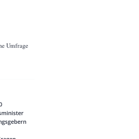
Eine Umfrage
0
sminister
ngsgebern