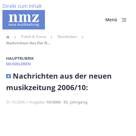
Direkt zum Inhalt
Menü
Politik & Szene
Musikleben
Home
Pfadnavigation
Nachrichten Aus Der Neuen Musikzeitung 2006/10:
HAUPTRUBRIK
MUSIKLEBEN
Banner
Nachrichten aus der neuen
Full-
musikzeitung 2006/10:
Size
Publikationsdatum
01.10.2006
Ausgabe
10/2006 - 55. Jahrgang
Banner
Rectangle
Banner