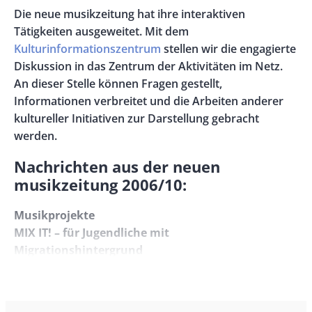
Left
Rectangle
Body
Die neue musikzeitung hat ihre interaktiven
Right
Tätigkeiten ausgeweitet. Mit dem
Kulturinformationszentrum
stellen wir die engagierte
Diskussion in das Zentrum der Aktivitäten im Netz.
An dieser Stelle können Fragen gestellt,
Informationen verbreitet und die Arbeiten anderer
kultureller Initiativen zur Darstellung gebracht
werden.
Nachrichten aus der neuen
musikzeitung 2006/10:
Musikprojekte
MIX IT! – für Jugendliche mit
Migrationshintergrund
Das Symposium „MIX IT!“ des Europäischen
Musikrates in Zusammenarbeit mit der Deutschen
Welle vom 3. bis 5. November 2006 in Bonn widmet