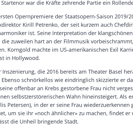
 Startenor war die Kräfte zehrende Partie ein Rollend
ersten Opernpremiere der Staatsopern-Saison 2019/2
irektor Kirill Petrenko, der seit kurzem auch Chefdir
harmoniker ist. Seine Interpretation der klangschönen
 die zuweilen hart an der Filmmusik vorbeischrammt,
n. Korngold machte im US-amerikanischen Exil Karrie
t in Hollywood.
r Inszenierung, die 2016 bereits am Theater Basel he
Ebenso schnörkellos wie eindringlich skizzierte er da
seine offenbar an Krebs gestorbene Frau nicht verge
inen selbstzerstörerischen Wahn hineinsteigert. Als e
lis Petersen), in der er seine Frau wiederzuerkennen g
t, um sie ihr «noch ähnlicher» zu machen, findet er 
ässt die Unheil bringende Stadt.