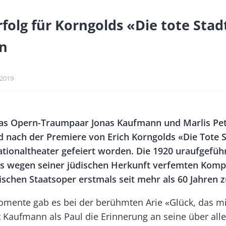
folg für Korngolds «Die tote Stad
n
kationsdatum
.2019
Banner
as Opern-Traumpaar Jonas Kaufmann und Marlis Pet
Rectangle
nach der Premiere von Erich Korngolds «Die Tote S
Right
ionaltheater gefeiert worden. Die 1920 uraufgefüh
s wegen seiner jüdischen Herkunft verfemten Komp
ischen Staatsoper erstmals seit mehr als 60 Jahren z
ente gab es bei der berühmten Arie «Glück, das mir
 Kaufmann als Paul die Erinnerung an seine über alle