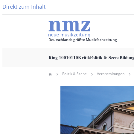
Direkt zum Inhalt
Deutschlands größte Musikfachzeitung
Ring 10010110
Kritik
Politik & Szene
Bildun
Main
Politik & Szene
Veranstaltungen
Home
navigation
Pfadnavigation
Hauptbild