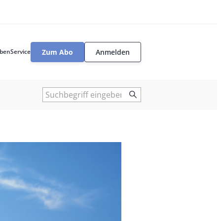
Zum Abo
Anmelden
ben
Service
User
tools
Suche