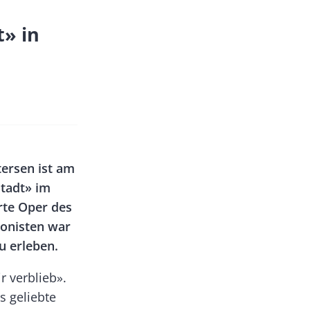
t» in
ersen ist am
tadt» im
rte Oper des
onisten war
u erleben.
 verblieb».
s geliebte