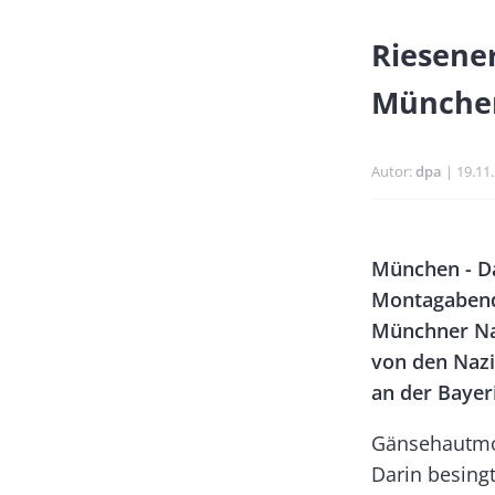
Banner
Riesener
Full-
Münche
Size
Autor
dpa
Publi
19.11
Banner
Body
München - D
Rectangle
Montagabend 
Left
Münchner Nat
von den Nazi
an der Bayer
Gänsehautmom
Darin besingt