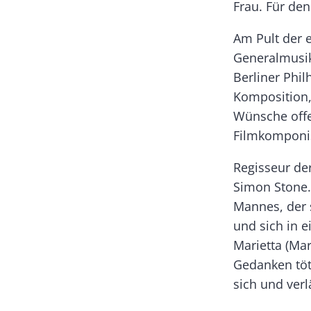
Frau. Für den
Am Pult der 
Generalmusikd
Berliner Phil
Komposition,
Wünsche offe
Filmkomponis
Regisseur de
Simon Stone. 
Mannes, der 
und sich in e
Marietta (Mar
Gedanken töte
sich und verl