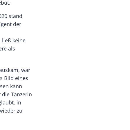
ebüt.
020 stand
igent der
 ließ keine
re als
rauskam, war
s Bild eines
ssen kann
r die Tänzerin
laubt, in
wieder zu