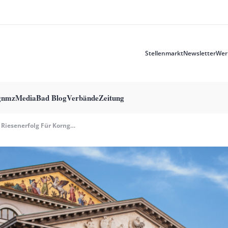
Stellenmarkt
Newsletter
Wer
Meta
menu
g
nmzMedia
Bad Blog
Verbände
Zeitung
Riesenerfolg Für Korngolds «Die Tote Stadt» In München