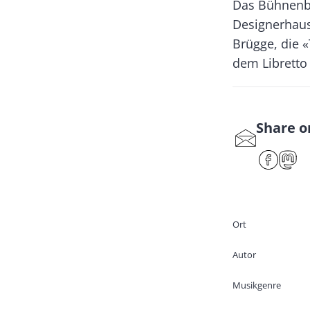
Das Bühnenbil
Designerhaus
Brügge, die 
dem Libretto
Share o
S
har
F
e
ac
ast
by
eb
od
ma
oo
on
Ort
il
k
Autor
Musikgenre