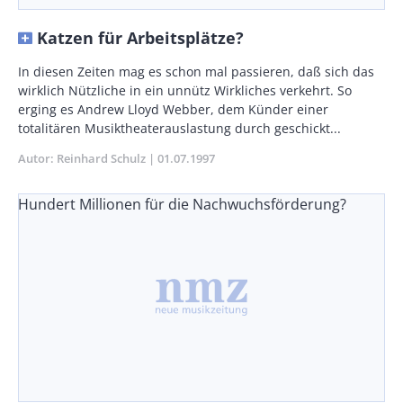
Katzen für Arbeitsplätze?
Body
In diesen Zeiten mag es schon mal passieren, daß sich das
wirklich Nützliche in ein unnütz Wirkliches verkehrt. So
erging es Andrew Lloyd Webber, dem Künder einer
totalitären Musiktheaterauslastung durch geschickt...
Autor
Reinhard Schulz
Publikationsdatum
01.07.1997
Hundert Millionen für die Nachwuchsförderung?