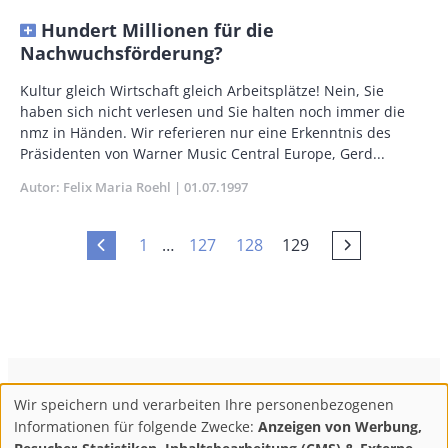
Hundert Millionen für die
Nachwuchsförderung?
Body
Kultur gleich Wirtschaft gleich Arbeitsplätze! Nein, Sie
haben sich nicht verlesen und Sie halten noch immer die
nmz in Händen. Wir referieren nur eine Erkenntnis des
Präsidenten von Warner Music Central Europe, Gerd...
Autor
Felix Maria Roehl
Publikationsdatum
01.07.1997
Erste
Seite
Seite
Current
1
…
127
128
129
Vorherige
Vorherige
Seitennummerierung
Seite
page
Seite
Seite
ConBrio Kulturmedienhaus
AGB
Datenschutz
Wir speichern und verarbeiten Ihre personenbezogenen
Use
Footer
Impressum
Info & Kontakt
Informationen für folgende Zwecke:
Anzeigen von Werbung,
Abo kündigen / Widerruf der Bestellung