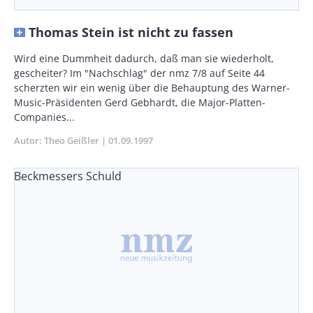
Thomas Stein ist nicht zu fassen
Body
Wird eine Dummheit dadurch, daß man sie wiederholt,
gescheiter? Im "Nachschlag" der nmz 7/8 auf Seite 44
scherzten wir ein wenig über die Behauptung des Warner-
Music-Präsidenten Gerd Gebhardt, die Major-Platten-
Companies...
Autor
Theo Geißler
Publikationsdatum
01.09.1997
Beckmessers Schuld