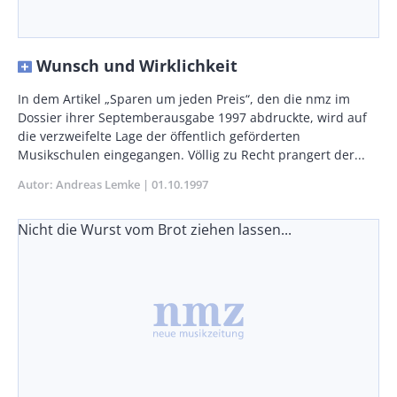
Wunsch und Wirklichkeit
Body
In dem Artikel „Sparen um jeden Preis“, den die nmz im
Dossier ihrer Septemberausgabe 1997 abdruckte, wird auf
die verzweifelte Lage der öffentlich geförderten
Musikschulen eingegangen. Völlig zu Recht prangert der...
Autor
Andreas Lemke
Publikationsdatum
01.10.1997
Nicht die Wurst vom Brot ziehen lassen...