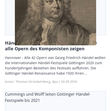
Händel-Festspiele Göttingen wollen 2020
alle Opern des Komponisten zeigen
Body
Hannover - Alle 42 Opern von Georg Friedrich Händel wollen
die Internationalen Händel-Festspiele Göttingen 2020 zum
hundertjährigen Bestehen des Festivals aufführen. Die
Göttinger Händel-Renaissance habe 1920 ihren...
Autor
Thomas Strünkelnberg
dpa
Publikationsdatum
02.05.2016
Cummings und Wolff leiten Göttinger Händel-
Festspiele bis 2021