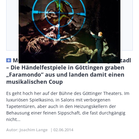
Musikalisches Feuerwerk im Intrigenstadl
– Die Händelfestpiele in Göttingen graben
„Faramondo“ aus und landen damit einen
musikalischen Coup
Body
Es geht hoch her auf der Bühne des Göttinger Theaters. Im
luxuriösen Spielkasino, in Salons mit verborgenen
Tapetentüren, aber auch in den Heizungskellern der
Behausung einer feinen Sippschaft, die fast durchgängig
nicht...
Autor
Joachim Lange
Publikationsdatum
02.06.2014