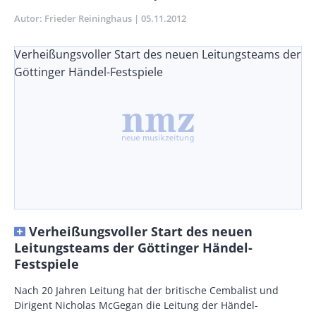
Autor
Frieder Reininghaus
Publikationsdatum
05.11.2012
Verheißungsvoller Start des neuen Leitungsteams der
Göttinger Händel-Festspiele
Verheißungsvoller Start des neuen
Leitungsteams der Göttinger Händel-
Festspiele
Body
Nach 20 Jahren Leitung hat der britische Cembalist und
Dirigent Nicholas McGegan die Leitung der Händel-