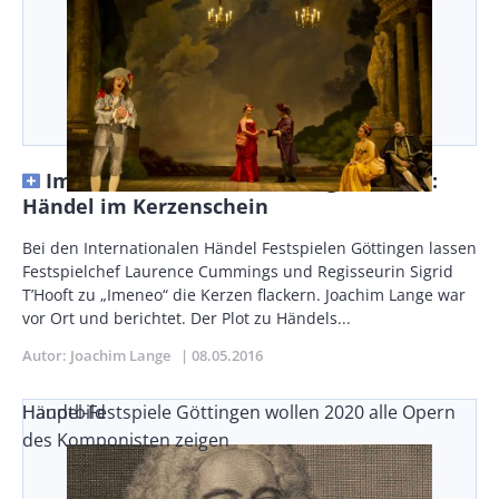
Im Wechsel der Inszenierungsästhetik:
Händel im Kerzenschein
Body
Bei den Internationalen Händel Festspielen Göttingen lassen
Festspielchef Laurence Cummings und Regisseurin Sigrid
T’Hooft zu „Imeneo“ die Kerzen flackern. Joachim Lange war
vor Ort und berichtet. Der Plot zu Händels...
Autor
Joachim Lange
Publikationsdatum
08.05.2016
Händel-Festspiele Göttingen wollen 2020 alle Opern
Hauptbild
des Komponisten zeigen