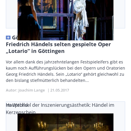
Göttinger Händefestspiele – Georg
Friedrich Händels selten gespielte Oper
„Lotario“ in Göttingen
Body
Vor allem dank des jahrzehntelangen Festspieleifers gibt es
kaum noch Aufführungslücken bei den Opern und Oratorien
Georg Friedrich Händels. Sein „Lotario“ gehört gleichwohl zu
den bislang stiefmütterlich behandelten...
Autor
Joachim Lange
Publikationsdatum
21.05.2017
Im Wechsel der Inszenierungsästhetik: Händel im
Hauptbild
Kerzenschein