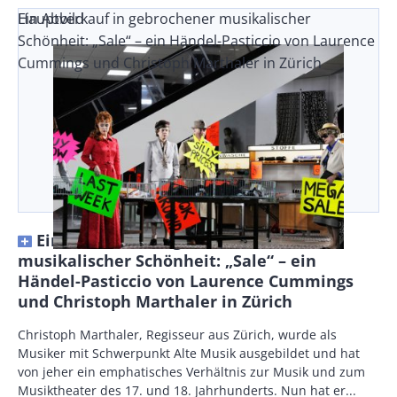
Ein Abverkauf in gebrochener musikalischer
Hauptbild
Schönheit: „Sale“ – ein Händel-Pasticcio von Laurence
Cummings und Christoph Marthaler in Zürich
Ein Abverkauf in gebrochener
musikalischer Schönheit: „Sale“ – ein
Händel-Pasticcio von Laurence Cummings
und Christoph Marthaler in Zürich
Body
Christoph Marthaler, Regisseur aus Zürich, wurde als
Musiker mit Schwerpunkt Alte Musik ausgebildet und hat
von jeher ein emphatisches Verhältnis zur Musik und zum
Musiktheater des 17. und 18. Jahrhunderts. Nun hat er...