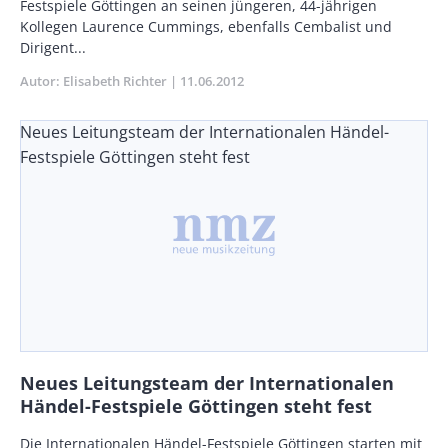
Festspiele Göttingen an seinen jüngeren, 44-jährigen
Kollegen Laurence Cummings, ebenfalls Cembalist und
Dirigent...
Autor
Elisabeth Richter
Publikationsdatum
11.06.2012
Neues Leitungsteam der Internationalen Händel-
Festspiele Göttingen steht fest
Neues Leitungsteam der Internationalen
Händel-Festspiele Göttingen steht fest
Body
Die Internationalen Händel-Festspiele Göttingen starten mit