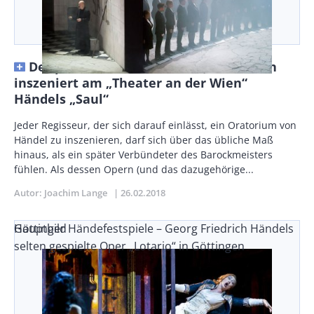
Der pure Händel-Glücksfall! Claus Guth
inszeniert am „Theater an der Wien“
Händels „Saul“
Body
Jeder Regisseur, der sich darauf einlässt, ein Oratorium von
Händel zu inszenieren, darf sich über das übliche Maß
hinaus, als ein später Verbündeter des Barockmeisters
fühlen. Als dessen Opern (und das dazugehörige...
Autor
Joachim Lange
Publikationsdatum
26.02.2018
Göttinger Händefestspiele – Georg Friedrich Händels
Hauptbild
selten gespielte Oper „Lotario“ in Göttingen