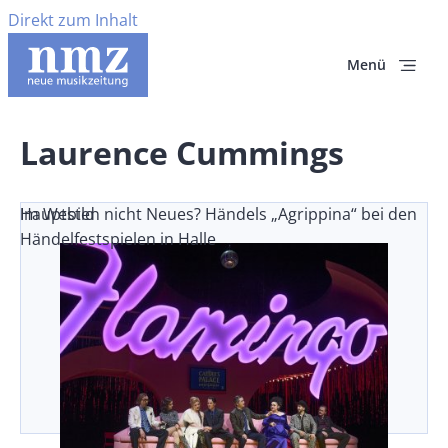
Direkt zum Inhalt
Menü
Laurence Cummings
Im Westen nicht Neues? Händels „Agrippina“ bei den
Hauptbild
Händelfestspielen in Halle