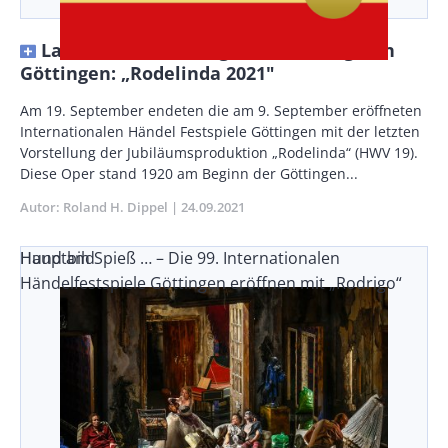
Lamentierende Langobardenkönigin in
Göttingen: „Rodelinda 2021"
Body
Am 19. September endeten die am 9. September eröffneten
Internationalen Händel Festspiele Göttingen mit der letzten
Vorstellung der Jubiläumsproduktion „Rodelinda“ (HWV 19).
Diese Oper stand 1920 am Beginn der Göttingen...
Autor
Roland H. Dippel
Publikationsdatum
24.09.2021
Hund am Spieß … – Die 99. Internationalen
Hauptbild
Händelfestspiele Göttingen eröffnen mit „Rodrigo“