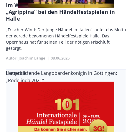
Im Westen nicht Neues? Händels
„Agrippina“ bei den Händelfestspielen in
Halle
Vorspann
„Frischer Wind: Der junge Händel in Italien“ lautet das Motto
/
der gerade begonnenen Händelfestspiele Halle. Das
Teaser
Opernhaus hat für seinen Teil der nötigen Frischluft
gesorgt.
Autor
Joachim Lange
Publikationsdatum
08.06.2025
Lamentierende Langobardenkönigin in Göttingen:
Hauptbild
„Rodelinda 2021"