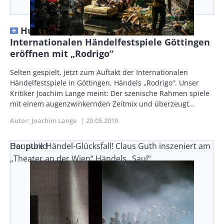
Hund am Spieß … – Die 99.
Internationalen Händelfestspiele Göttingen
eröffnen mit „Rodrigo“
Body
Selten gespielt, jetzt zum Auftakt der Internationalen
Händelfestspiele in Göttingen, Händels „Rodrigo“. Unser
Kritiker Joachim Lange meint: Der szenische Rahmen spiele
mit einem augenzwinkernden Zeitmix und überzeugt...
Autor
Joachim Lange
Publikationsdatum
20.05.2019
Der pure Händel-Glücksfall! Claus Guth inszeniert am
Hauptbild
„Theater an der Wien“ Händels „Saul“