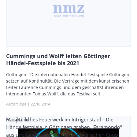
Cummings und Wolff leiten Göttinger
Händel-Festspiele bis 2021
Body
Göttingen - Die internationalen Händel-Festspiele Göttingen
setzen auf Kontinuität. Die Verträge mit dem künstlerischen
Leiter Laurence Cummings und dem geschäftsführenden
Intendanten Tobias Wolff, die das Festival seit...
Autor
dpa
Publikationsdatum
22.10.2014
Musikalisches Feuerwerk im Intrigenstadl – Die
Hauptbild
Händelfestpiele in Göttingen graben „Faramondo“
aus und landen damit einen musikalischen Coup