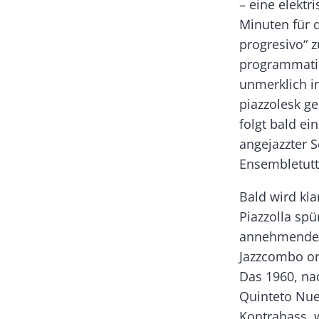
– eine elektr
Minuten für 
progresivo“ 
programmatis
unmerklich in
piazzolesk g
folgt bald ein
angejazzter 
Ensembletutt
Bald wird kla
Piazzolla sp
annehmender 
Jazzcombo or
Das 1960, na
Quinteto Nue
Kontrabass, 