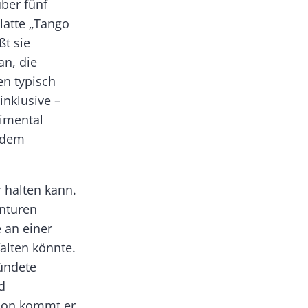
über fünf
latte „Tango
ßt sie
an, die
en typisch
nklusive –
ntimental
r dem
 halten kann.
onturen
 an einer
alten könnte.
ündete
d
tion kommt er