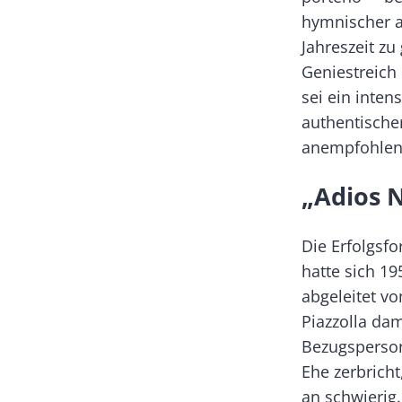
hymnischer au
Jahreszeit zu
Geniestreich
sei ein inte
authentische
anempfohlen
„Adios N
Die Erfolgsfo
hatte sich 1
abgeleitet v
Piazzolla dam
Bezugsperson
Ehe zerbricht
an schwierig