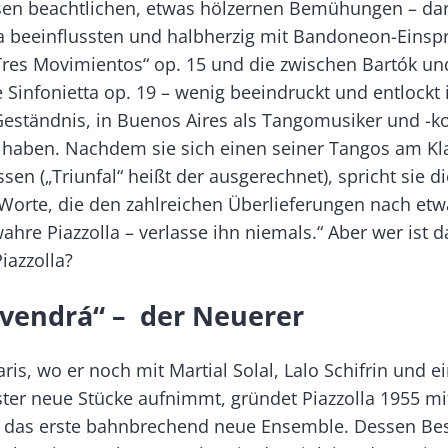
sen beachtlichen, etwas hölzernen Bemühungen – dar
a beeinflussten und halbherzig mit Bandoneon-Einsp
„Tres Movimientos“ op. 15 und die zwischen Bartók un
 Sinfonietta op. 19 – wenig beeindruckt und entlockt
Geständnis, in Buenos Aires als Tangomusiker und -
u haben. Nachdem sie sich einen seiner Tangos am Kla
ssen („Triunfal“ heißt der ausgerechnet), spricht sie di
Worte, die den zahlreichen Überlieferungen nach etwa
wahre Piazzolla – verlasse ihn niemals.“ Aber wer ist d
iazzolla?
 vendrá“ – der Neuerer
ris, wo er noch mit Martial Solal, Lalo Schifrin und 
ster neue Stücke aufnimmt, gründet Piazzolla 1955 m
 das erste bahnbrechend neue Ensemble. Dessen Be