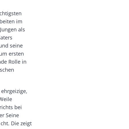
chtigsten
rbeiten im
 Jungen als
aters
 und seine
um ers­ten
nde Rolle in
ischen
 ehrgeizige,
Weile
ichts bei
er Seine
cht. Die zeigt