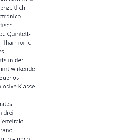
enzeitlich
ctrónico
tisch
e Quintett-
Philharmonic
es
ts in der
emmt wirkende
 Buenos
plosive Klasse
nates
n drei
erteltakt,
erano
mmen – noch