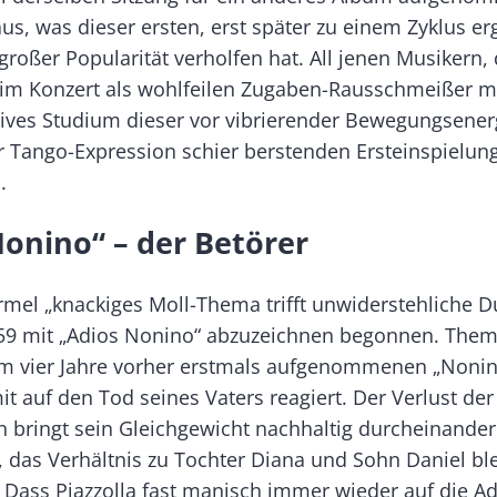
s, was dieser ers­ten, erst später zu einem Zyklus e
 großer Popularität verholfen hat. All jenen Musikern,
 im Konzert als wohlfeilen Zugaben-Rausschmeißer m
nsives Studium dieser vor vibrierender Bewegungsener
r Tango-Expression schier berstenden Erst­einspielun
.
onino“ – der Betörer
rmel „knackiges Moll-Thema trifft unwiderstehliche D
959 mit „Adios Nonino“ abzuzeichnen begonnen. Them
om vier Jahre vorher erstmals aufgenommenen „Nonin
it auf den Tod seines Vaters reagiert. Der Verlust der
 bringt sein Gleichgewicht nachhaltig durcheinander 
, das Verhältnis zu Tochter Dia­na und Sohn Daniel bl
. Dass Piazzolla fast manisch immer wieder auf die A