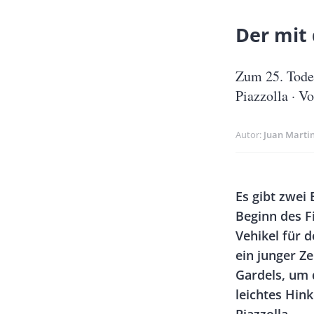
Banner
Der mit
Full-
Size
Untertitel
Zum 25. Tode
Piazzolla · V
Autor
Juan Marti
Banner
Body
Es gibt zwei
Rectangle
Beginn des F
Left
Vehikel für d
ein junger Z
Gardels, um 
leichtes Hin