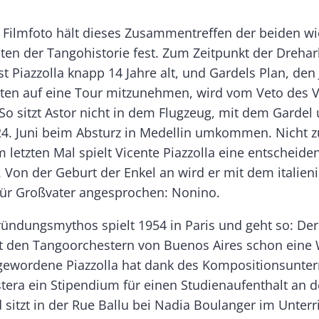
s Filmfoto hält dieses Zusammentreffen der beiden wi
iten der Tangohistorie fest. Zum Zeitpunkt der Dreha
st Piazzolla knapp 14 Jahre alt, und Gardels Plan, den
en auf eine Tour mitzunehmen, wird vom Veto des V
So sitzt Astor nicht in dem Flugzeug, mit dem Gardel
4. Juni beim Absturz in Medellin umkommen. Nicht z
 letzten Mal spielt Vicente Piazzolla eine entscheide
 Von der Geburt der Enkel an wird er mit dem italien
ür Großvater angesprochen: Nonino.
ründungsmythos spielt 1954 in Paris und geht so: Der
it den Tangoorches­tern von Buenos Aires schon eine 
gewordene Piazzolla hat dank des Kompositionsunterr
tera ein Stipendium für einen Studienaufenthalt an d
sitzt in der Rue Ballu bei Nadia Boulanger im Unterri