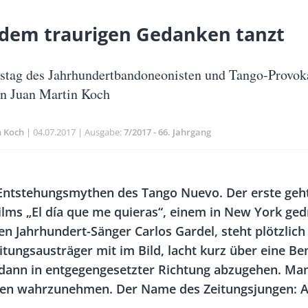
 dem traurigen Gedanken tanzt
stag des Jahrhundertbandoneonisten und Tango-Provok
on Juan Martin Koch
n Koch
Publikationsdatum
04.07.2017
Ausgabe
7/2017 - 66. Jahrgang
Banner
 Entstehungsmythen des Tango Nuevo. Der erste geht
Rectangle
ilms „El día que me quieras“, einem in New York ge
Right
en Jahrhundert-Sänger Carlos Gardel, steht plötzlich
eitungsausträger mit im Bild, lacht kurz über eine 
dann in entgegengesetzter Richtung abzugehen. Man
ken wahrzunehmen. Der Name des Zeitungsjungen: A