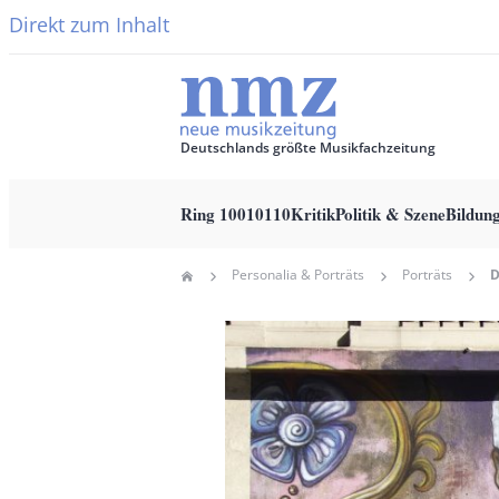
Direkt zum Inhalt
Deutschlands größte Musikfachzeitung
Ring 10010110
Kritik
Politik & Szene
Bildun
Main
Personalia & Porträts
Porträts
Home
navigation
Pfadnavigation
Hauptbild