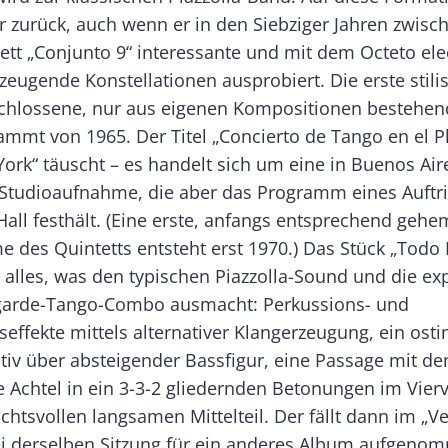
 zurück, auch wenn er in den Siebziger Jahren zwisch
tt „Conjunto 9“ interessante und mit dem Octeto ele
eugende Konstellationen ausprobiert. Die erste stilis
chlossene, nur aus eigenen Kompositionen bestehend
mmt von 1965. Der Titel „Concierto de Tango en el 
ork“ täuscht – es handelt sich um eine in Buenos Air
Studioaufnahme, die aber das Programm eines Auftrit
Hall festhält. (Eine erste, anfangs entsprechend geh
e des Quintetts entsteht erst 1970.) Das Stück „Todo
t alles, was den typischen Piazzolla-Sound und die ex
garde-Tango-Combo ausmacht: Perkussions- und
ffekte mittels alternativer Klangerzeugung, ein osti
tiv über absteigender Bassfigur, eine Passage mit de
e Achtel in ein 3-3-2 gliedernden Betonungen im Viervi
htsvollen langsamen Mittelteil. Der fällt dann im „V
ei derselben Sitzung für ein anderes Album aufgeno