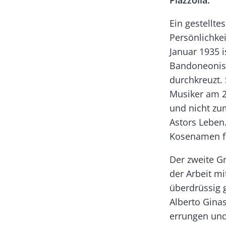
Piazzolla.
Ein gestellte
Persönlichke
Januar 1935 i
Bandoneonist
durchkreuzt. 
Musiker am 2
und nicht zum
Astors Leben.
Kosenamen f
Der zweite G
der Arbeit m
überdrüssig 
Alberto Ginas
errungen und 