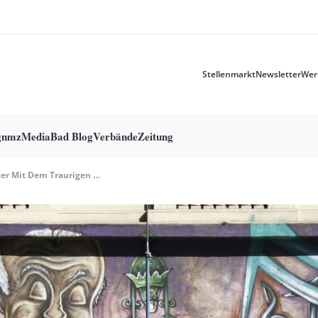
Stellenmarkt
Newsletter
Wer
Meta
menu
g
nmzMedia
Bad Blog
Verbände
Zeitung
Der Mit Dem Traurigen Gedanken Tanzt