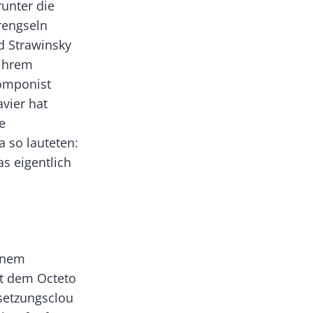
unter die
rengseln
d Strawinsky
 ihrem
komponist
vier hat
e
 so lauteten:
as eigentlich
einem
it dem Octeto
setzungsclou