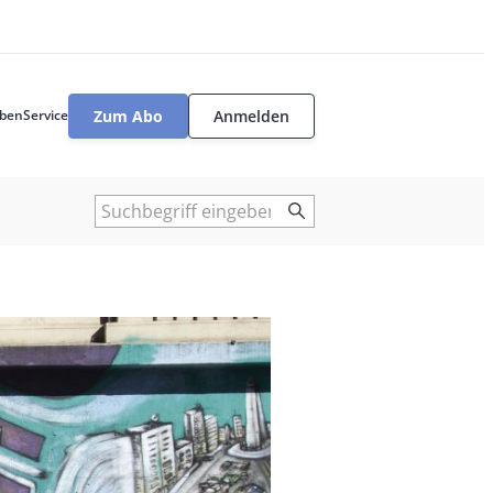
Zum Abo
Anmelden
ben
Service
User
tools
Suche