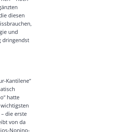
rgänzten
 die diesen
issbrauchen,
gie und
g dringendst
ur-Kantilene“
atisch
o“ hatte
 wichtigsten
– die erste
eibt von da
dios-Nonino-