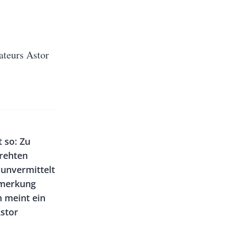
ateurs Astor
 so: Zu
drehten
 unvermittelt
Bemerkung
 meint ein
stor