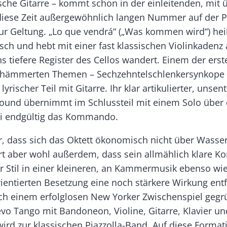
ische Gitarre – kommt schon in der einleitenden, mit 
diese Zeit außergewöhnlich langen Nummer auf der P
zur Geltung. „Lo que vendrá“ („Was kommen wird“) hei
ch und hebt mit einer fast klassischen Violinkadenz 
s tiefere Register des Cellos wandert. Einem der erst
ehämmerten Themen – Sechzehntelschlenkersynkope i
 lyrischer Teil mit Gitarre. Ihr klar artikulierter, unse
Sound übernimmt im Schluss­teil mit einem Solo übe
i endgültig das Kommando.
r, dass sich das Oktett ökonomisch nicht über Wasser
ürt aber wohl außerdem, dass sein allmählich klare K
Stil in einer kleineren, an Kammermusik ebenso wie
ientierten Besetzung eine noch stärkere Wirkung entf
ch einem erfolglosen New Yorker Zwischenspiel gegr
vo Tango mit Bandoneon, Violine, Gitarre, Klavier un
wird zur klassischen Piazzolla-Band. Auf diese Forma