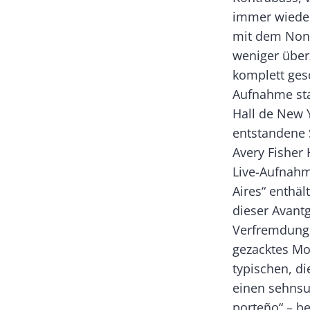
immer wieder
mit dem None
weniger überz
komplett ges
Aufnahme sta
Hall de New Y
entstandene 
Avery Fisher 
Live-Aufnahm
Aires“ enthäl
dieser Avant
Verfremdungse
gezacktes Mo
typischen, di
einen sehnsuc
porteño“ – b