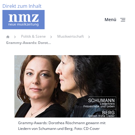
Direkt zum Inhalt
Menü
Politik & Szene
Musikwirtschaft
Home
Pfadnavigation
Grammy-Awards: Dorothea Röschmann Gewann Mit Liedern Von Schumann Und Berg
Hauptbild
Grammy-Awards: Dorothea Röschmann gewann mit
Liedern von Schumann und Berg. Foto: CD-Cover