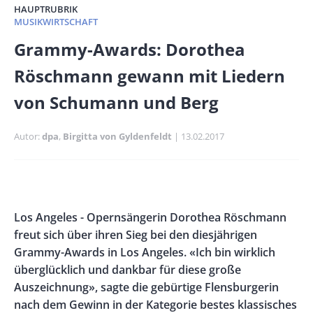
HAUPTRUBRIK
MUSIKWIRTSCHAFT
Banner
Grammy-Awards: Dorothea
Full-
Röschmann gewann mit Liedern
Size
von Schumann und Berg
Autor
dpa
Birgitta von Gyldenfeldt
Publikationsdatum
13.02.2017
Banner
Rectangle
Banner
Body
Los Angeles - Opernsängerin Dorothea Röschmann
Left
Rectangle
freut sich über ihren Sieg bei den diesjährigen
Right
Grammy-Awards in Los Angeles. «Ich bin wirklich
überglücklich und dankbar für diese große
Auszeichnung», sagte die gebürtige Flensburgerin
nach dem Gewinn in der Kategorie bestes klassisches