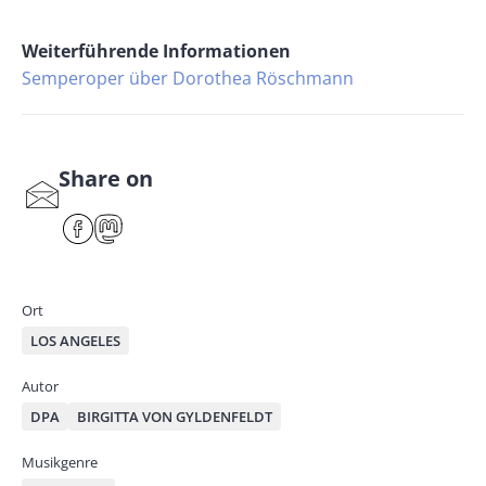
Weiterführende Informationen
Semperoper über Dorothea Röschmann
Share on
S
har
F
M
e
ace
ast
by
bo
od
mai
ok
on
Ort
l
LOS ANGELES
Autor
DPA
BIRGITTA VON GYLDENFELDT
Musikgenre