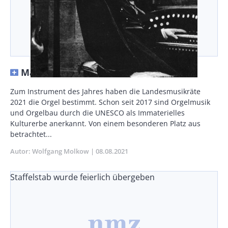
Macht oder Andacht?
Body
Zum Instrument des Jahres haben die Landesmusikräte
2021 die Orgel bestimmt. Schon seit 2017 sind Orgelmusik
und Orgelbau durch die UNESCO als Immaterielles
Kulturerbe anerkannt. Von einem besonderen Platz aus
betrachtet...
Autor
Wolfgang Molkow
Publikationsdatum
08.08.2021
Staffelstab wurde feierlich übergeben