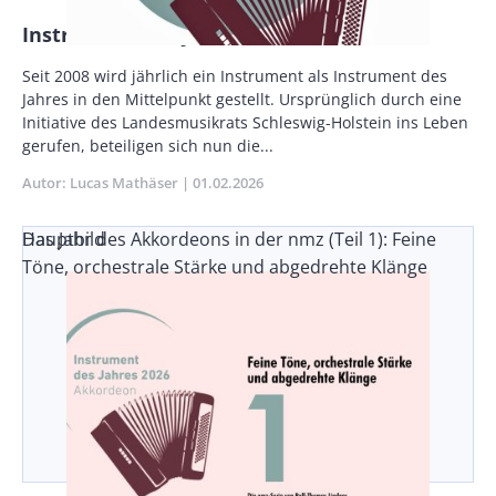
Instrument des Jahres: Das Akkordeon
Vorspann
Seit 2008 wird jährlich ein Instru­ment als Instrument des
/
Jahres in den Mittelpunkt gestellt. Ur­sprünglich durch eine
Teaser
Initiative des Landesmusikrats Schleswig-Hol­stein ins Leben
gerufen, beteiligen sich nun die...
Autor
Lucas Mathäser
Publikationsdatum
01.02.2026
Das Jahr des Akkordeons in der nmz (Teil 1): Feine
Hauptbild
Töne, orchestrale Stärke und abgedrehte Klänge