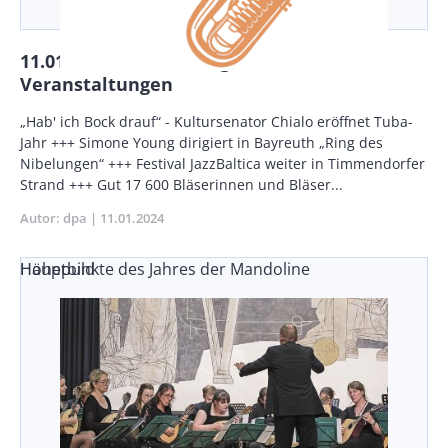
11.01.24: Veranstaltungen aktuell +++
Veranstaltungen
Body
„Hab' ich Bock drauf“ - Kultursenator Chialo eröffnet Tuba-
Jahr +++ Simone Young dirigiert in Bayreuth „Ring des
Nibelungen“ +++ Festival JazzBaltica weiter in Timmendorfer
Strand +++ Gut 17 600 Bläserinnen und Bläser...
Autor
dpa
Publikationsdatum
11.01.2024
Höhepunkte des Jahres der Mandoline
Hauptbild