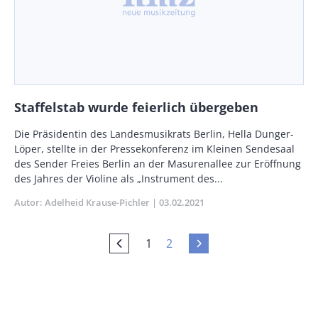
Staffelstab wurde feierlich übergeben
Body
Die Präsidentin des Landesmusikrats Berlin, Hella Dunger-
Löper, stellte in der Pressekonferenz im Kleinen Sendesaal
des Sender Freies Berlin an der Masurenallee zur Eröffnung
des Jahres der Violine als „Instrument des...
Autor
Adelheid Krause-Pichler
Publikationsdatum
03.02.2021
Current
Seite
1
2
Vorherige
Nächste
Seitennummerierung
page
Seite
Seite