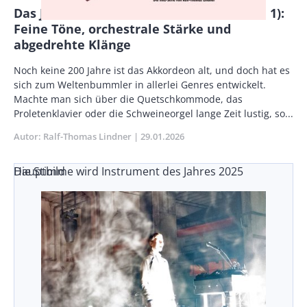
Das Jahr des Akkordeons in der nmz (Teil 1):
Feine Töne, orchestrale Stärke und
abgedrehte Klänge
Vorspann
Noch keine 200 Jahre ist das Akkordeon alt, und doch hat es
/
sich zum Weltenbummler in allerlei Genres entwickelt.
Teaser
Machte man sich über die Quetschkommode, das
Proletenklavier oder die Schweineorgel lange Zeit lustig, so...
Autor
Ralf-Thomas Lindner
Publikationsdatum
29.01.2026
Die Stimme wird Instrument des Jahres 2025
Hauptbild