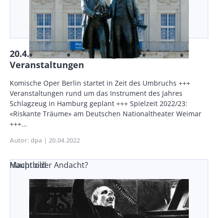
20.4.2022: Veranstaltungen aktuell +++
Veranstaltungen
Body
Komische Oper Berlin startet in Zeit des Umbruchs +++
Veranstaltungen rund um das Instrument des Jahres
Schlagzeug in Hamburg geplant +++ Spielzeit 2022/23:
«Riskante Träume» am Deutschen Nationaltheater Weimar
+++...
Autor
dpa
Publikationsdatum
20.04.2022
Macht oder Andacht?
Hauptbild