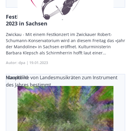
Festkonzert eröffnet Jahr der Mandoline
2023 in Sachsen
Body
Zwickau - Mit einem Festkonzert im Zwickauer Robert-
Schumann-Konservatorium wird an diesem Freitag das «Jahr
der Mandoline» in Sachsen eröffnet. Kulturministerin
Barbara Klepsch als Schirmherrin hofft laut einer...
Autor
dpa
Publikationsdatum
19.01.2023
Mandoline von Landesmusikräten zum Instrument
Hauptbild
des Jahres bestimmt