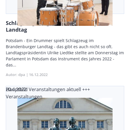
Schlagzeugklänge im Brandenburger
Landtag
Body
Potsdam - Ein Drummer spielt Schlagzeug im
Brandenburger Landtag - das gibt es auch nicht so oft.
Landtagspräsidentin Ulrike Liedtke stellte am Donnerstag im
Parlament in Potsdam das Instrument des Jahres 2022 -
das...
Autor
dpa
Publikationsdatum
16.12.2022
20.4.2022: Veranstaltungen aktuell +++
Hauptbild
Veranstaltungen