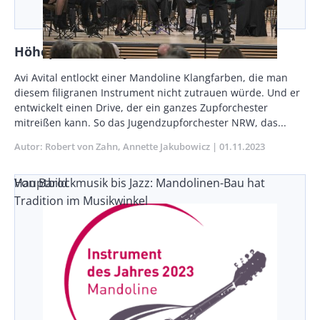
Höhepunkte des Jahres der Mandoline
Vorspann
Avi Avital entlockt einer Mandoline Klangfarben, die man
/
diesem filigranen Instrument nicht zutrauen würde. Und er
Teaser
entwickelt einen Drive, der ein ganzes Zupforchester
mitreißen kann. So das Jugendzupforchester NRW, das...
Autor
Robert von Zahn
Annette Jakubowicz
Publikationsdatum
01.11.2023
Von Barockmusik bis Jazz: Mandolinen-Bau hat
Hauptbild
Tradition im Musikwinkel