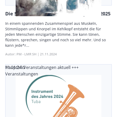
Die Stimme wird Instrument des Jahres 2025
Body
In einem spannenden Zusammenspiel aus Muskeln,
Stimmlippen und Knorpel im Kehlkopf entsteht die für
jeden Menschen einzigartige Stimme. Sie kann tönen,
flüstern, sprechen, singen und noch so viel mehr. Und so
kann jede*r...
Autor
PM - LMR SH
Publikationsdatum
21.11.2024
11.01.24: Veranstaltungen aktuell +++
Hauptbild
Veranstaltungen