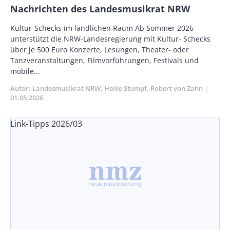
Nachrichten des Landesmusikrat NRW
Vorspann
Kultur-Schecks im ländlichen Raum Ab Sommer 2026
/
unterstützt die NRW-Landesregierung mit Kultur- Schecks
Teaser
über je 500 Euro Konzerte, Lesungen, Theater- oder
Tanzveran­staltungen, Filmvorführungen, Festivals und
mobile...
Autor
Landesmusikrat NRW
Heike Stumpf
Robert von Zahn
Publik
01.05.2026
Link-Tipps 2026/03