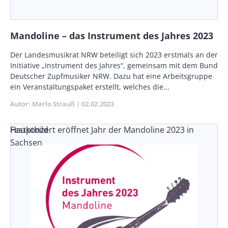
Mandoline – das Instrument des Jahres 2023
Body
Der Landesmusikrat NRW beteiligt sich 2023 erstmals an der
Initiative „Instrument des Jahres“, gemeinsam mit dem Bund
Deutscher Zupfmusiker NRW. Dazu hat eine Arbeitsgruppe
ein Veranstaltungspaket erstellt, welches die...
Autor
Marlo Strauß
Publikationsdatum
02.02.2023
Festkonzert eröffnet Jahr der Mandoline 2023 in
Hauptbild
Sachsen