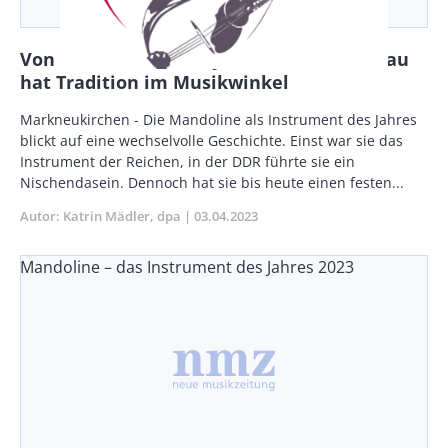
Von Barockmusik bis Jazz: Mandolinen-Bau
hat Tradition im Musikwinkel
Body
Markneukirchen - Die Mandoline als Instrument des Jahres
blickt auf eine wechselvolle Geschichte. Einst war sie das
Instrument der Reichen, in der DDR führte sie ein
Nischendasein. Dennoch hat sie bis heute einen festen...
Autor
Katrin Mädler
dpa
Publikationsdatum
03.04.2023
Mandoline – das Instrument des Jahres 2023