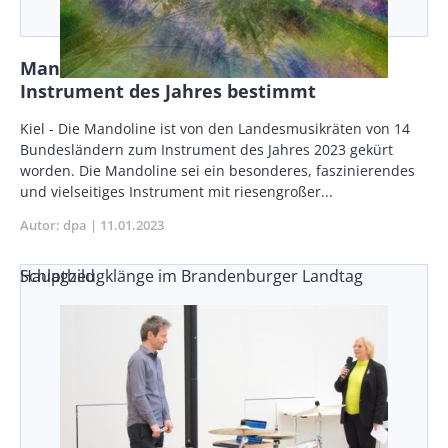
Mandoline von Landesmusikräten zum
Instrument des Jahres bestimmt
Body
Kiel - Die Mandoline ist von den Landesmusikräten von 14
Bundesländern zum Instrument des Jahres 2023 gekürt
worden. Die Mandoline sei ein besonderes, faszinierendes
und vielseitiges Instrument mit riesengroßer...
Autor
dpa
Publikationsdatum
11.01.2023
Schlagzeugklänge im Brandenburger Landtag
Hauptbild