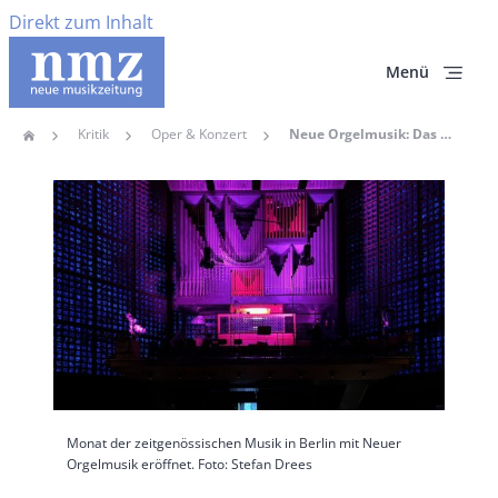
Direkt zum Inhalt
Menü
Kritik
Oper & Konzert
Neue Orgelmusik: Das Ensemble Gamut Inc Eröffnete Den Diesjährigen Monat Der Zeitgenössischen Musik In Berlin
Home
Pfadnavigation
Hauptbild
Monat der zeitgenössischen Musik in Berlin mit Neuer
Orgelmusik eröffnet. Foto: Stefan Drees