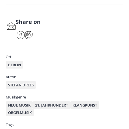
Share on
S
har
F
M
e
ace
ast
by
bo
od
mai
ok
on
Ort
l
BERLIN
Autor
STEFAN DREES
Musikgenre
NEUE MUSIK
21. JAHRHUNDERT
KLANGKUNST
ORGELMUSIK
Tags