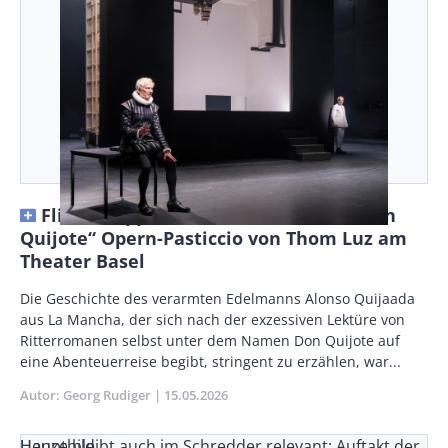
Flickenteppich mit Geniestreich – „Don
Quijote“ Opern-Pasticcio von Thom Luz am
Theater Basel
Vorspann
Die Geschichte des verarmten Edelmanns Alonso Quijaada
/
aus La Mancha, der sich nach der exzessiven Lektüre von
Teaser
Ritterromanen selbst unter dem Namen Don Quijote auf
eine Abenteuerreise begibt, stringent zu erzählen, war...
Autor
Georg Rudiger
Publikationsdatum
15.05.2026
Henze bleibt auch im Schredder relevant: Auftakt der
Hauptbild