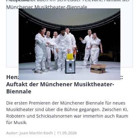
Münchener Musiktheater-Biennale
Henze bleibt auch im Schredder relevant:
Auftakt der Münchener Musiktheater-
Biennale
Vorspann
Die ersten Premieren der Münchener Biennale für neues
/
Musiktheater sind über die Bühne gegangen. Zwischen KI,
Teaser
Robotern und Schicksalsnornen war immerhin auch Raum
für Musik.
Autor
Juan Martin Koch
Publikationsdatum
11.05.2026