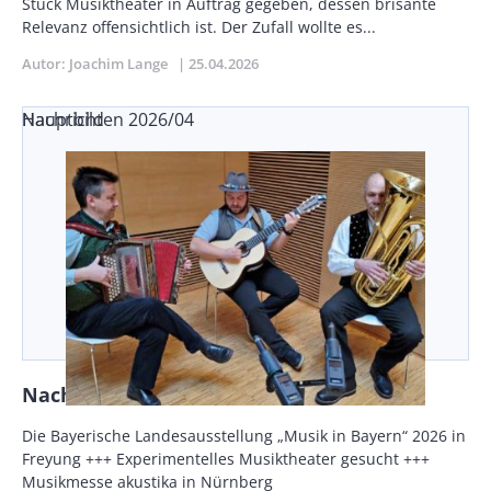
Teaser
Stück Musiktheater in Auftrag gegeben, dessen brisante
Relevanz offensichtlich ist. Der Zufall wollte es...
Autor
Joachim Lange
Publikationsdatum
25.04.2026
Nachrichten 2026/04
Hauptbild
Nachrichten 2026/04
Vorspann
Die Bayerische Landesausstellung „Musik in Bayern“ 2026 in
/
Freyung +++ Experimentelles Musiktheater gesucht +++
Teaser
Musikmesse akustika in Nürnberg