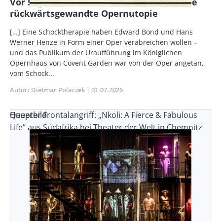
Vor 50 Jahren: We come to the river – eine
rückwärtsgewandte Opernutopie
Vorspann
[…] Eine Schocktherapie haben Edward Bond und Hans
/
Werner Henze in Form einer Oper verabreichen wollen –
Teaser
und das Publikum der Uraufführung im Königlichen
Opernhaus von Covent Garden war von der Oper angetan,
vom Schock...
Autor
Dietmar Polaczek
Publikationsdatum
01.07.2026
Queerer Frontalangriff: „Nkoli: A Fierce & Fabulous
Hauptbild
Life“ aus Südafrika bei Theater der Welt in Chemnitz