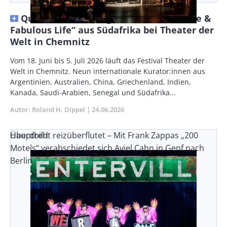
Queerer Frontalangriff: „Nkoli: A Fierce &
Fabulous Life“ aus Südafrika bei Theater der
Welt in Chemnitz
Vorspann
Vom 18. Juni bis 5. Juli 2026 läuft das Festival Theater der
/
Welt in Chemnitz. Neun internationale Kurator:innen aus
Teaser
Argentinien, Australien, China, Griechenland, Indien,
Kanada, Saudi-Arabien, Senegal und Südafrika...
Autor
Roland H. Dippel
Publikationsdatum
24.06.2026
Überdreht reizüberflutet – Mit Frank Zappas „200
Hauptbild
Motels“ verabschiedet sich Aviel Cahn in Genf nach
Berlin