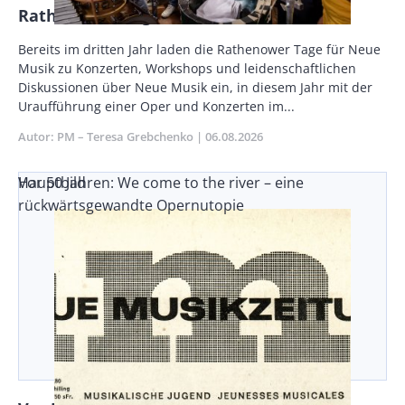
Rathenower Tage für Neue Musik 2026
Body
Bereits im dritten Jahr laden die Rathenower Tage für Neue
Musik zu Konzerten, Workshops und leidenschaftlichen
Diskussionen über Neue Musik ein, in diesem Jahr mit der
Uraufführung einer Oper und Konzerten im...
Autor
PM – Teresa Grebchenko
Publikationsdatum
06.08.2026
Vor 50 Jahren: We come to the river – eine
Hauptbild
rückwärtsgewandte Opernutopie