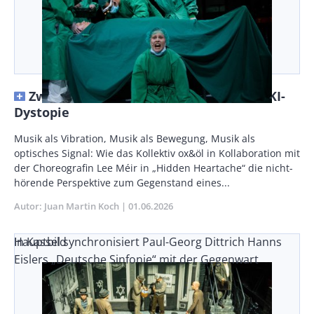
Zwischen Ritual, Identitätssuche und KI-
Dystopie
Vorspann
Musik als Vibration, Musik als Bewegung, Musik als
/
optisches Signal: Wie das Kollektiv ox&öl in Kollaboration mit
Teaser
der Choreografin Lee Méir in „Hidden Heartache“ die nicht-
hörende Perspektive zum Gegenstand eines...
Autor
Juan Martin Koch
Publikationsdatum
01.06.2026
In Kassel synchronisiert Paul-Georg Dittrich Hanns
Hauptbild
Eislers „Deutsche Sinfonie“ mit der Gegenwart