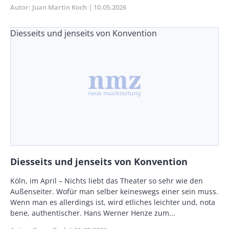
Autor
Juan Martin Koch
Publikationsdatum
10.05.2026
Diesseits und jenseits von Konvention
Diesseits und jenseits von Konvention
Vorspann
Köln, im April – Nichts liebt das Theater so sehr wie den
/
Außenseiter. Wofür man selber keineswegs einer sein muss.
Teaser
Wenn man es allerdings ist, wird etliches leichter und, nota
bene, authentischer. Hans Werner Henze zum...