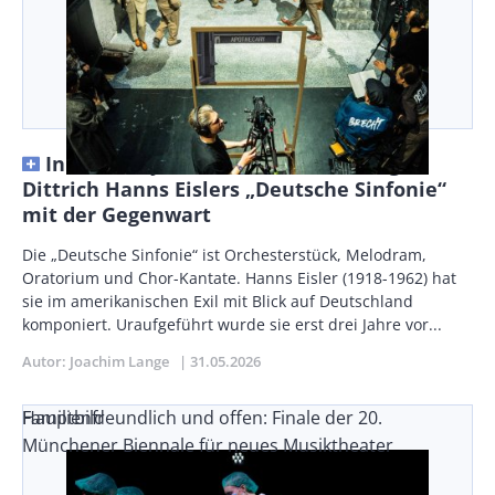
In Kassel synchronisiert Paul-Georg
Dittrich Hanns Eislers „Deutsche Sinfonie“
mit der Gegenwart
Vorspann
Die „Deutsche Sinfonie“ ist Orchesterstück, Melodram,
/
Oratorium und Chor-Kantate. Hanns Eisler (1918-1962) hat
Teaser
sie im amerikanischen Exil mit Blick auf Deutschland
komponiert. Uraufgeführt wurde sie erst drei Jahre vor...
Autor
Joachim Lange
Publikationsdatum
31.05.2026
Familienfreundlich und offen: Finale der 20.
Hauptbild
Münchener Biennale für neues Musiktheater