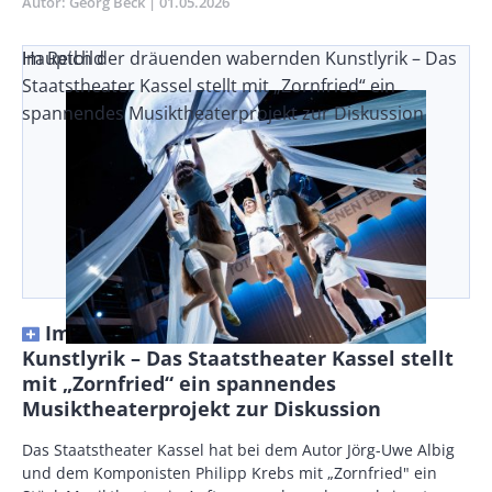
Autor
Georg Beck
Publikationsdatum
01.05.2026
Im Reich der dräuenden wabernden Kunstlyrik – Das
Hauptbild
Staatstheater Kassel stellt mit „Zornfried“ ein
spannendes Musiktheaterprojekt zur Diskussion
Im Reich der dräuenden wabernden
Kunstlyrik – Das Staatstheater Kassel stellt
mit „Zornfried“ ein spannendes
Musiktheaterprojekt zur Diskussion
Vorspann
Das Staatstheater Kassel hat bei dem Autor Jörg-Uwe Albig
/
und dem Komponisten Philipp Krebs mit „Zornfried" ein