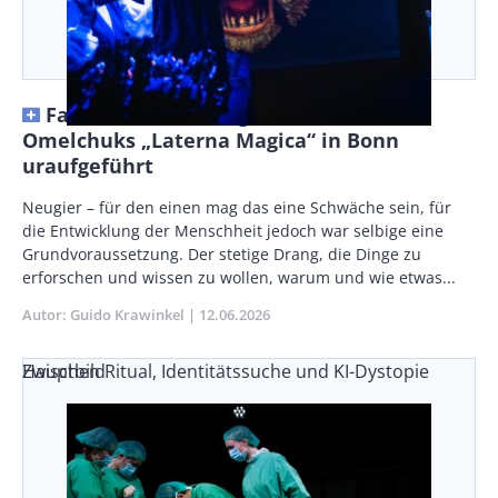
Faszinierende Klangwelten – Oxana
Omelchuks „Laterna Magica“ in Bonn
uraufgeführt
Vorspann
Neugier – für den einen mag das eine Schwäche sein, für
/
die Entwicklung der Menschheit jedoch war selbige eine
Teaser
Grundvoraussetzung. Der stetige Drang, die Dinge zu
erforschen und wissen zu wollen, warum und wie etwas...
Autor
Guido Krawinkel
Publikationsdatum
12.06.2026
Zwischen Ritual, Identitätssuche und KI-Dystopie
Hauptbild