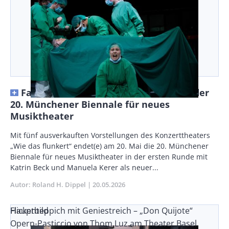
Familienfreundlich und offen: Finale der
20. Münchener Biennale für neues
Musiktheater
Vorspann
Mit fünf ausverkauften Vorstellungen des Konzerttheaters
/
„Wie das flunkert“ endet(e) am 20. Mai die 20. Münchener
Teaser
Biennale für neues Musiktheater in der ersten Runde mit
Katrin Beck und Manuela Kerer als neuer...
Autor
Roland H. Dippel
Publikationsdatum
20.05.2026
Flickenteppich mit Geniestreich – „Don Quijote“
Hauptbild
Opern-Pasticcio von Thom Luz am Theater Basel