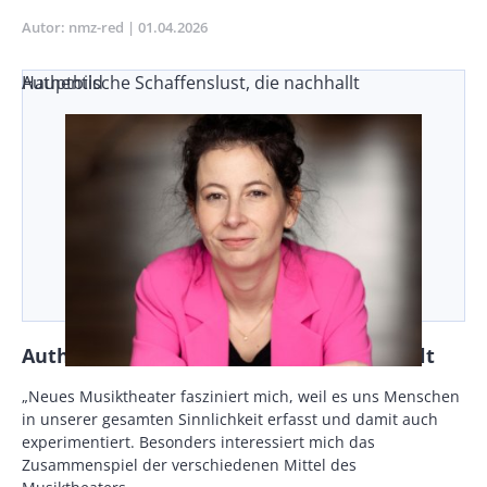
Autor
nmz-red
Publikationsdatum
01.04.2026
Authentische Schaffenslust, die nachhallt
Hauptbild
Authentische Schaffenslust, die nachhallt
Vorspann
„Neues Musiktheater fasziniert mich, weil es uns Menschen
/
in unserer gesamten Sinnlichkeit erfasst und damit auch
Teaser
experimentiert. Besonders interessiert mich das
Zusammenspiel der verschiedenen Mittel des