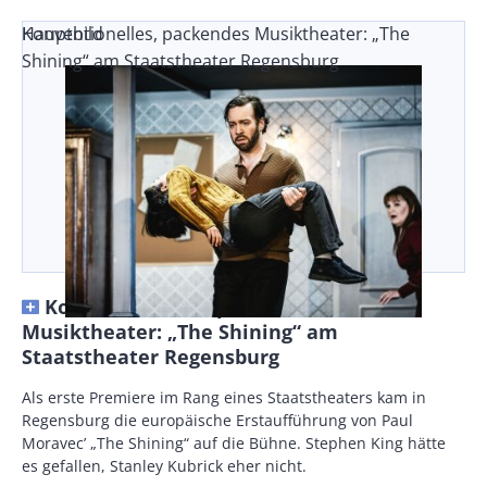
Konventionelles, packendes Musiktheater: „The
Hauptbild
Shining“ am Staatstheater Regensburg
Konventionelles, packendes
Musiktheater: „The Shining“ am
Staatstheater Regensburg
Vorspann
Als erste Premiere im Rang eines Staatstheaters kam in
/
Regensburg die europäische Erstaufführung von Paul
Teaser
Moravec’ „The Shining“ auf die Bühne. Stephen King hätte
es gefallen, Stanley Kubrick eher nicht.