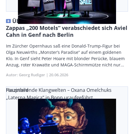
Überdreht reizüberflutet – Mit Frank
Zappas „200 Motels“ verabschiedet sich Aviel
Cahn in Genf nach Berlin
Vorspann
Im Zürcher Opernhaus saß eine Donald-Trump-Figur bei
/
Olga Neuwirths „Monster’s Paradise“ auf einem goldenen
Teaser
Klo. In Genf sieht Peter Hoare mit blonder Perücke, blauem
Anzug, roter Krawatte und MAGA-Schirmmütze nicht nur...
Autor
Georg Rudiger
Publikationsdatum
20.06.2026
Faszinierende Klangwelten – Oxana Omelchuks
Hauptbild
„Laterna Magica“ in Bonn uraufgeführt