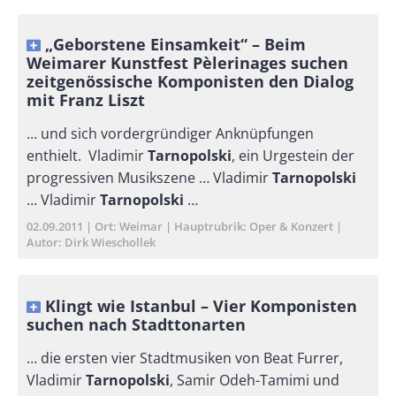
„Geborstene Einsamkeit“ – Beim
Weimarer Kunstfest Pèlerinages suchen
zeitgenössische Komponisten den Dialog
mit Franz Liszt
… und sich vordergründiger Anknüpfungen
enthielt. Vladimir
Tarnopolski
, ein Urgestein der
progressiven Musikszene … Vladimir
Tarnopolski
… Vla­dimir
Tarnopolski
…
Publikationsdatum
02.09.2011
Ort
Weimar
Hauptrubrik
Oper & Konzert
Autor
Dirk Wieschollek
Klingt wie Istanbul – Vier Komponisten
suchen nach Stadttonarten
… die ersten vier Stadtmusiken von Beat Furrer,
Vla­dimir
Tarnopolski
, Samir Odeh-Tami­mi und