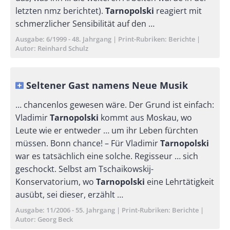
letzten nmz berichtet).
Tarnopolski
reagiert mit
schmerzlicher Sensibilität auf den …
Ausgabe
6/1999 - 48. Jahrgang
Print-Rubriken
Berichte
Autor
Reinhard Schulz
Seltener Gast namens Neue Musik
… chancenlos gewesen wäre. Der Grund ist einfach:
Vladimir
Tarnopolski
kommt aus Moskau, wo
Leute wie er entweder … um ihr Leben fürchten
müssen. Bonn chance! – Für Vladimir
Tarnopolski
war es tatsächlich eine solche. Regisseur … sich
geschockt. Selbst am Tschaikowskij-
Konservatorium, wo
Tarnopolski
eine Lehrtätigkeit
ausübt, sei dieser, erzählt …
Ausgabe
11/2006 - 55. Jahrgang
Print-Rubriken
Berichte
Autor
Georg Beck