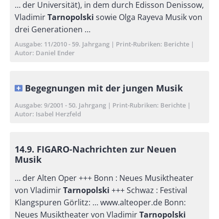
… der Universität), in dem durch Edisson Denissow,
Vladimir
Tarnopolski
sowie Olga Rayeva Musik von
drei Generationen …
Ausgabe
11/2010 - 59. Jahrgang
Print-Rubriken
Berichte
Autor
Daniel Ender
Begegnungen mit der jungen Musik
Ausgabe
9/2001 - 50. Jahrgang
Print-Rubriken
Berichte
Autor
Isabel Herzfeld
14.9. FIGARO-Nachrichten zur Neuen
Musik
… der Alten Oper +++ Bonn : Neues Musiktheater
von Vladimir
Tarnopolski
+++ Schwaz : Festival
Klangspuren Görlitz: … www.alteoper.de Bonn:
Neues Musiktheater von Vladimir
Tarnopolski