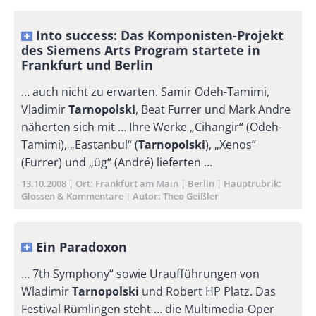
Into success: Das Komponisten-Projekt
des Siemens Arts Program startete in
Frankfurt und Berlin
… auch nicht zu erwarten. Samir Odeh-Tamimi,
Vladimir
Tarnopolski
, Beat Furrer und Mark Andre
näherten sich mit … Ihre Werke „Cihangir“ (Odeh-
Tamimi), „Eastanbul“ (
Tarnopolski
), „Xenos“
(Furrer) und „üg“ (André) lieferten …
Publikationsdatum
13.10.2008
Ort
Frankfurt am Main
Berlin
Hauptrubrik
Glossen & Kommentare
Autor
Theo Geißler
Ein Paradoxon
… 7th Symphony“ sowie Uraufführungen von
Wladimir
Tarnopolski
und Robert HP Platz. Das
Festival Rümlingen steht … die Multimedia-Oper