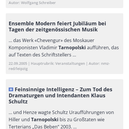
Autor
Wolfgang Schreiber
Ensemble Modern feiert Jubiläum bei
Tagen der zeitgenössischen Musik
… das Werk «Chevengur» des Moskauer
Komponisten Vladimir
Tarnopolski
aufführen, das
auf Texten des Schriftstellers …
Publikationsdatum
22.09.2005
Hauptrubrik
Veranstaltungen
Autor
nmz-
red/leipzig
Feinsinnige Intelligenz – Zum Tod des
Dramaturgen und Intendanten Klaus
Schultz
… und Henze wagte Schultz Uraufführungen von
Hiller und
Tarnopolski
bis zu Großtaten wie
Terterians „Das Beben“ 2003. …