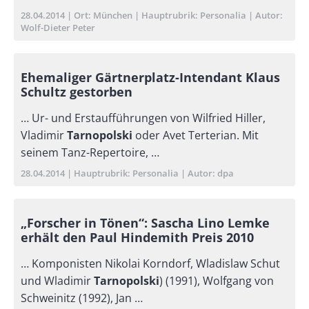
Publikationsdatum
28.04.2014
Ort
München
Hauptrubrik
Personalia
Autor
Wolf-Dieter Peter
Ehemaliger Gärtnerplatz-Intendant Klaus
Schultz gestorben
… Ur- und Erstaufführungen von Wilfried Hiller,
Vladimir
Tarnopolski
oder Avet Terterian. Mit
seinem Tanz-Repertoire, …
Publikationsdatum
28.04.2014
Hauptrubrik
Personalia
Autor
dpa
„Forscher in Tönen“: Sascha Lino Lemke
erhält den Paul Hindemith Preis 2010
… Komponisten Nikolai Korndorf, Wladislaw Schut
und Wladimir
Tarnopolski
) (1991), Wolfgang von
Schweinitz (1992), Jan …