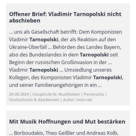
Offener Brief: Vladimir Tarnopolski nicht
abschieben
… uns als Gesellschaft betrifft: Dem Komponisten
Vladimir
Tarnopolski
, der als Reaktion auf den
Ukraine-Überfall … Behörden des Landes Bayern,
also des Bundeslandes in dem
Tarnopolski
seit
Beginn der russischen Großinvasion in der …
Vladimir
Tarnopolski
… Umsiedlung unseres
Kollegen, des Komponisten Vladimir
Tarnopolski
,
und seiner Familienangehörigen in ein …
Publikationsdatum
29.08.2024
Hauptrubrik
Musikleben
Personalia
Hochschulen & Akademien
Autor
nmz-red
Mit Musik Hoffnungen und Mut bestärken
… Borboudakis, Theo Geißler und Andreas Kolb,