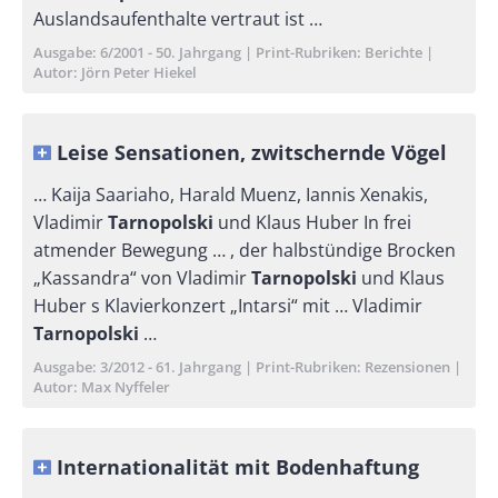
Auslandsaufenthalte vertraut ist …
Ausgabe
6/2001 - 50. Jahrgang
Print-Rubriken
Berichte
Autor
Jörn Peter Hiekel
Leise Sensationen, zwitschernde Vögel
… Kaija Saariaho, Harald Muenz, Iannis Xenakis,
Vladimir
Tarnopolski
und Klaus Huber In frei
atmender Bewegung … , der halbstündige Brocken
„Kassandra“ von Vladimir
Tarnopolski
und Klaus
Huber s Klavierkonzert „Intarsi“ mit … Vladimir
Tarnopolski
…
Ausgabe
3/2012 - 61. Jahrgang
Print-Rubriken
Rezensionen
Autor
Max Nyffeler
Internationalität mit Bodenhaftung