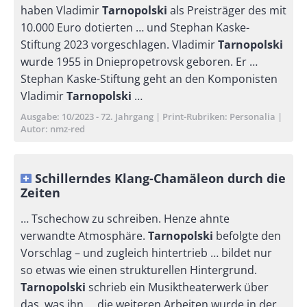
haben Vladimir
Tarnopolski
als Preisträger des mit
10.000 Euro dotierten … und Stephan Kaske-
Stiftung 2023 vorgeschlagen. Vladimir
Tarnopolski
wurde 1955 in Dniepropetrovsk geboren. Er …
Stephan Kaske-Stiftung geht an den Komponisten
Vladimir
Tarnopolski
…
Ausgabe
10/2023 - 72. Jahrgang
Print-Rubriken
Personalia
Autor
nmz-red
Schillerndes Klang-Chamäleon durch die
Zeiten
… Tschechow zu schreiben. Henze ahnte
verwandte Atmosphäre.
Tarnopolski
befolgte den
Vorschlag – und zugleich hintertrieb … bildet nur
so etwas wie einen strukturellen Hintergrund.
Tarnopolski
schrieb ein Musiktheaterwerk über
das, was ihn … die weiteren Arbeiten wurde in der