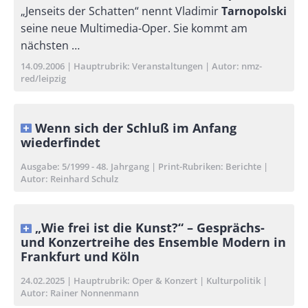
„Jenseits der Schatten“ nennt Vladimir
Tarnopolski
seine neue Multimedia-Oper. Sie kommt am
nächsten …
Publikationsdatum
14.09.2006
Hauptrubrik
Veranstaltungen
Autor
nmz-
red/leipzig
Wenn sich der Schluß im Anfang
wiederfindet
Ausgabe
5/1999 - 48. Jahrgang
Print-Rubriken
Berichte
Autor
Reinhard Schulz
„Wie frei ist die Kunst?“ – Gesprächs-
und Konzertreihe des Ensemble Modern in
Frankfurt und Köln
Publikationsdatum
24.02.2025
Hauptrubrik
Oper & Konzert
Kulturpolitik
Autor
Rainer Nonnenmann