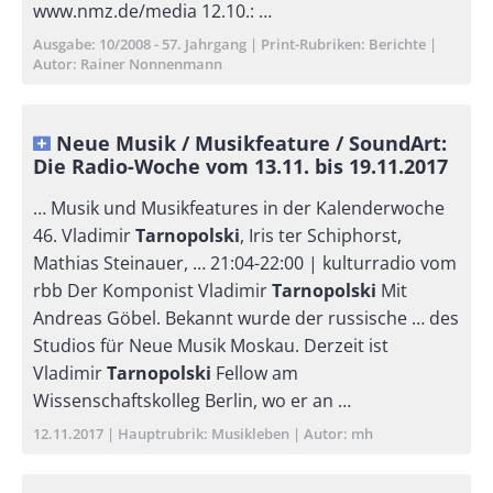
www.nmz.de/media 12.10.: …
Ausgabe
10/2008 - 57. Jahrgang
Print-Rubriken
Berichte
Autor
Rainer Nonnenmann
Neue Musik / Musikfeature / SoundArt:
Die Radio-Woche vom 13.11. bis 19.11.2017
… Musik und Musikfeatures in der Kalenderwoche
46. Vladimir
Tarnopolski
, Iris ter Schiphorst,
Mathias Steinauer, … 21:04-22:00 | kulturradio vom
rbb Der Komponist Vladimir
Tarnopolski
Mit
Andreas Göbel. Bekannt wurde der russische … des
Studios für Neue Musik Moskau. Derzeit ist
Vladimir
Tarnopolski
Fellow am
Wissenschaftskolleg Berlin, wo er an …
Publikationsdatum
12.11.2017
Hauptrubrik
Musikleben
Autor
mh