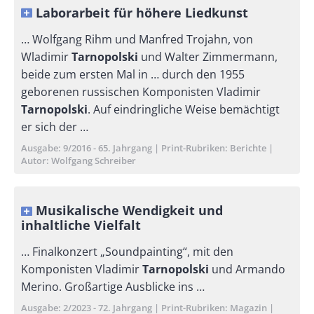
Laborarbeit für höhere Liedkunst
… Wolfgang Rihm und Manfred Trojahn, von
Wladimir
Tarnopolski
und Walter Zimmermann,
beide zum ersten Mal in … durch den 1955
geborenen russischen Komponisten Vladimir
Tarnopolski
. Auf eindringliche Weise bemächtigt
er sich der …
Ausgabe
9/2016 - 65. Jahrgang
Print-Rubriken
Berichte
Autor
Wolfgang Schreiber
Musikalische Wendigkeit und
inhaltliche Vielfalt
… Finalkonzert „Soundpainting“, mit den
Komponisten Vladimir
Tarnopolski
und Armando
Merino. Großartige Ausblicke ins …
Ausgabe
2/2023 - 72. Jahrgang
Print-Rubriken
Magazin