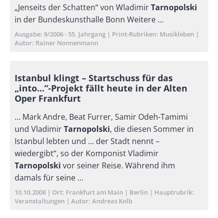
„Jenseits der Schatten“ von Wladimir
Tarnopolski
in der Bundeskunsthalle Bonn Weitere …
Ausgabe
9/2006 - 55. Jahrgang
Print-Rubriken
Musikleben
Autor
Rainer Nonnenmann
Istanbul klingt – Startschuss für das
„into…“-Projekt fällt heute in der Alten
Oper Frankfurt
… Mark Andre, Beat Furrer, Samir Odeh-Tamimi
und Vladimir
Tarnopolski
, die diesen Sommer in
Istanbul lebten und … der Stadt nennt –
wiedergibt“, so der Komponist Vladimir
Tarnopolski
vor seiner Reise. Während ihm
damals für seine …
Publikationsdatum
10.10.2008
Ort
Frankfurt am Main
Berlin
Hauptrubrik
Veranstaltungen
Autor
Andreas Kolb